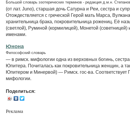
Большой словарь эзотерических терминов - редакция д.м.н. Степано
(от лат. Juno), старшая дочь Сатурна и Реи, сестра и суп
Отождествляется с греческой Герой мать Марса, Вулкана,
хранительница брака, покровительница рожениц. Её на
(светлой), Руминой (кормилицей), Монетой (советницей) 
именами.
Юнона
Философский словарь
— в римск. мифологии одна из верховных богинь, сестра
Юпитера. Почиталась как покровительница женщин, а та
Юпитером и Минервой) — Римск. гос-ва. Соответствует Г
мифологии.
Поделиться:
Реклама