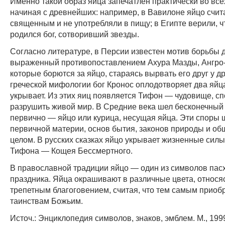
Именно такой образ яйца запечатлен практически во все
начиная с древнейших: например, в Вавилоне яйцо счит
священным и не употребляли в пищу; в Египте верили, ч
родился бог, сотворивший звезды.
Согласно литературе, в Персии известен мотив борьбы д
выраженный противопоставлением Ахура Мазды, Ангро
которые борются за яйцо, стараясь вырвать его друг у др
греческой мифологии бог Кронос оплодотворяет два яйц
укрывает. Из этих яиц появляется Тифон — чудовище, с
разрушить живой мир. В Средние века шел бесконечный с
первично — яйцо или курица, несущая яйца. Эти споры 
первичной материи, основ бытия, законов природы и об
целом. В русских сказках яйцо укрывает жизненные сил
Тифона — Кощея Бессмертного.
В православной традиции яйцо — один из символов пас
праздника. Яйца окрашивают в различные цвета, относяс
трепетным благоговением, считая, что тем самым приоб
таинствам Божьим.
Источ.: Энциклопедия символов, знаков, эмблем. М., 199