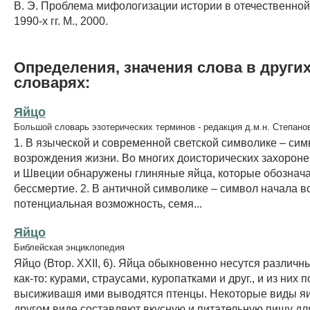
В. Э. Проблема мифологизации истории в отечественной
1990-х гг. М., 2000.
Определения, значения слова в други
словарях:
Яйцо
Большой словарь эзотерических терминов - редакция д.м.н. Степано
1. В языческой и современной светской символике – сим
возрождения жизни. Во многих доисторических захороне
и Швеции обнаружены глиняные яйца, которые обознач
бессмертие. 2. В античной символике – символ начала в
потенциальная возможность, семя...
Яйцо
Библейская энциклопедия
Яйцо (Втор. XXII, 6). Яйца обыкновенно несутся различн
как-то: курами, страусами, куропатками и друг., и из них 
высиживашя ими выводятся птенцы. Некоторые виды яи
другом виде составляют вкусную и питательную пищу для