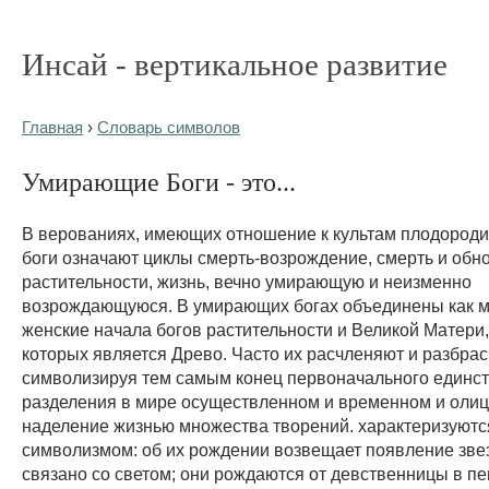
Инсай - вертикальное развитие
Главная
›
Словарь символов
Умирающие Боги - это...
В верованиях, имеющих отношение к культам плодород
боги означают циклы смерть-возрождение, смерть и обн
растительности, жизнь, вечно умирающую и неизменно
возрождающуюся. В умирающих богах объединены как му
женские начала богов растительности и Великой Матери
которых является Древо. Часто их расчленяют и разбра
символизируя тем самым конец первоначального единст
разделения в мире осуществленном и временном и оли
наделение жизнью множества творений. характеризуют
символизмом: об их рождении возвещает появление зве
связано со светом; они рождаются от девственницы в пе