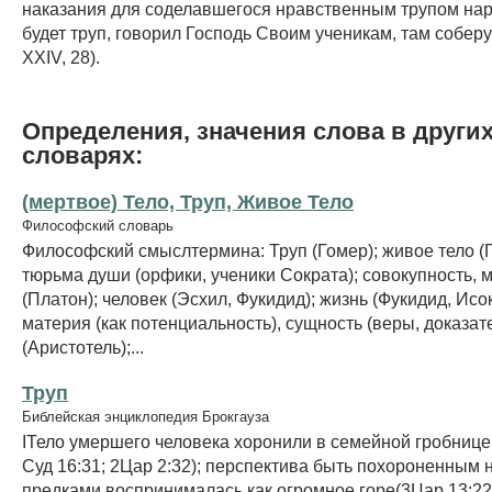
наказания для соделавшегося нравственным трупом нар
будет труп, говорил Господь Своим ученикам, там собер
XXIV, 28).
Определения, значения слова в други
словарях:
(мертвое) Тело, Труп, Живое Тело
Философский словарь
Философский смыслтермина: Труп (Гомер); живое тело (Г
тюрьма души (орфики, ученики Сократа); совокупность, м
(Платон); человек (Эсхил, Фукидид); жизнь (Фукидид, Исок
материя (как потенциальность), сущность (веры, доказат
(Аристотель);...
Труп
Библейская энциклопедия Брокгауза
IТело умершего человека хоронили в семейной гробнице 
Суд 16:31; 2Цар 2:32); перспектива быть похороненным 
предками воспринималась как огромное горе(3Цар 13:22