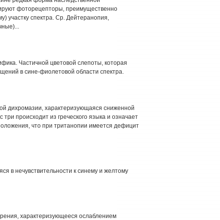
нируют фоторецепторы, преимущественно
у) участку спектра. Ср. Дейтеранопия,
ные)...
ифика. Частичной цветовой слепоты, которая
щений в сине-фиолетовой области спектра.
ой дихромазии, характеризующаяся сниженной
с три происходит из греческого языка и означает
дположения, что при тританопии имеется дефицит
я в нечувствительности к синему и желтому
о зрения, характеризующееся ослаблением