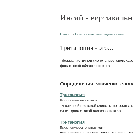
Инсай - вертикальн
Главная
›
Психологическая энциклопедия
Тританопия - это...
- форма частичной слепоты цветовой, хар
фиолетовой области спектра.
Определения, значения слова
Тританопия
Психологический словарь
- частичной цветовой слепоты, которая х
сине - фиолетовой области спектра.
Тританопия
Психологическая энциклопедия
(англ. tritanopia; от греч. tritos - третий)