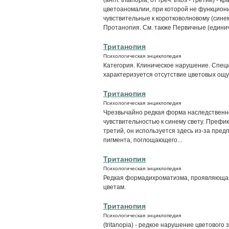
цветоаномалии, при которой не функцио
чувствительные к коротковолновому (синем
Протанопия. См. также Первичные (единич
Тританопия
Психологическая энциклопедия
Категория. Клиническое нарушение. Спец
характеризуется отсутствие цветовых ощу
Тританопия
Психологическая энциклопедия
Чрезвычайно редкая форма наследственн
чувствительностью к синему свету. Префик
третий, он используется здесь из-за пре
пигмента, поглощающего...
Тританопия
Психологическая энциклопедия
Редкая формадихроматизма, проявляющаяс
цветам.
Тританопия
Психологическая энциклопедия
(tritanopia) - редкое нарушение цветовог