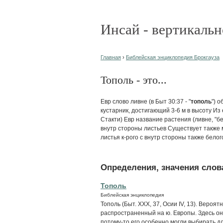
Инсай - вертикальн
Главная
›
Библейская энциклопедия Брокгауза
Тополь - это...
Евр слово ливне (в Быт 30:37 - "
тополь
") 
кустарник, достигающий 3-6 м в высоту Из
Стакти) Евр название растения (ливне, "б
внутр стороны листьев Существует также м
листья к-рого с внутр стороны также белог
Определения, значения слова
Тополь
Библейская энциклопедия
Тополь (Быт. XXX, 37, Осии IV, 13). Вероя
распространенный на ю. Европы. Здесь он
потому-то его особенно могли выбирать д