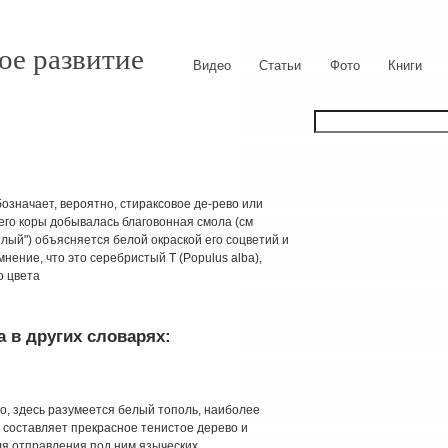
ое развитие
Видео
Статьи
Фото
Книги
обозначает, вероятно, стираксовое де-рево или
 его коры добывалась благовонная смола (см
елый") объясняется белой окраской его соцветий и
нение, что это серебристый Т (Populus alba),
о цвета
 в других словарях:
тно, здесь разумеется белый тополь, наиболее
 составляет прекрасное тенистое дерево и
ля отправления под ним языческих