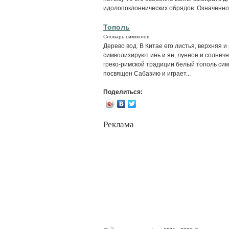
идолопоклоннических обрядов. Означенное
Тополь
Словарь символов
Дерево вод. В Китае его листья, верхняя 
символизируют инь и ян, лунное и солнечн
греко-римской традиции белый тополь сим
посвящен Сабазию и играет...
Поделиться:
Реклама