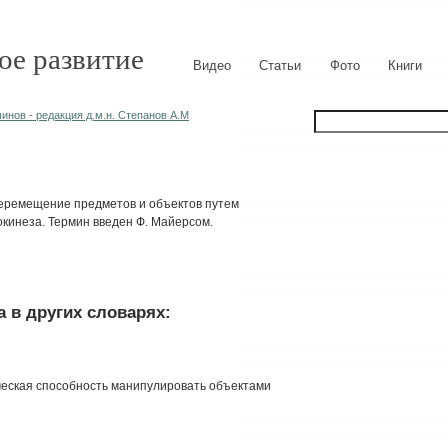
ое развитие
Видео
Статьи
Фото
Книги
нов - редакция д.м.н. Степанов А.М
е перемещение предметов и объектов путем
кинеза. Термин введен Ф. Майерсом.
 в других словарях:
ческая способность манипулировать объектами