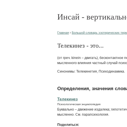
Инсай - вертикальн
Главная
›
Большой словарь эзотерических терми
Телекинез - это...
(от греч. kinein – двигать), бесконтактно
мысленного влияния частный случай психо
Синонимы: Телекинетия, Психодинамика.
Определения, значения слова
Телекинез
Психологическая энциклопедия
Буквально – движение издалека; гипотети
мысленно. См. парапсихология.
Поделиться: