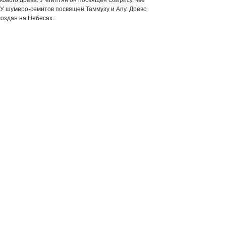
 У шумеро-семитов посвящен Таммузу и Any. Древо
оздан на Небесах.