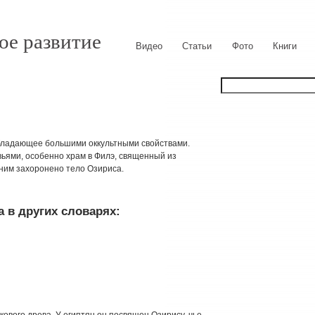
ое развитие
Видео
Статьи
Фото
Книги
обладающее большими оккультными свойствами.
ьями, особенно храм в Филэ, священный из
 ним захоронено тело Озириса.
 в других словарях:
кового древа. У египтян он посвящен Озирису, чье