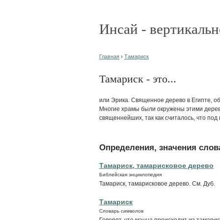
Инсай - вертикальн
Главная
›
Тамариск
Тамариск - это...
или Эрика. Священное дерево в Египте, 
Многие храмы были окружены этими дерев
священнейших, так как считалось, что под
Определения, значения слова
Тамариск, тамарисковое дерево
Библейская энциклопедия
Тамариск, тамарисковое дерево. См. Дуб.
Тамариск
Словарь символов
Говорят, что манна происходит из тамарис