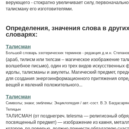
верующего - стократно увеличивает силу, первоначальн
талисману его изготовителями.
Определения, значения слова в други
словарях:
Талисман
Большой словарь эзотерических терминов - редакция д.м.н. Степано
(араб, тилисм или тилсам – магическое изображение тал
волшебное письмо), один из трех видов искусственных 
идолы, талисманы и амулеты. Магический предмет, пре
для создания энергоинформационного притяжения опр
вещей и явлений положительного...
Талисман
Символы; знаки; эмблемы: Энциклопедия / авт.-сост. В.Э. Багдасарян
Телицын
ТАЛИСМАН (от позднегреч. telesma — религиозный обря
посвященный предмет) — изображение из камня, металла 
которое, по поверью, должно принести обладателю счаст