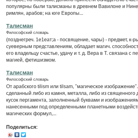
популярны были талисманы в древнем Вавилоне и Нинев
римлян, арабов; на юге Европы...
Талисман
Философский словарь
(позднегреч. 1е1еат;а - посвящение, чары) - предмет, к-р
суеверным представлениям, обладает магич. способнос
его владельцу счастье, удачу и т. д. Вера в Т. связана с 
магией, фетишизмом.
Талисман
Философский словарь
От арабского tilism или tilsam, "магическое изображение"
сделанный либо из камня, металла, либо из священного 
кусок пергамента, заполненный буквами и изображениям
нанесенными под определенными планетными воздейст
магических формул,...
Поделиться: