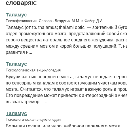
словарях:
Таламус
Психофизиология. Словарь Безруких М.М. и Фабер Д.А.
Таламус (от гр. thalamus; thalami optici — зрительный бу
отдел промежуточного мозга, представляющий собой ск
серого вещества латеральнее среднего желудочка, рас
между средним мозгом и корой больших полушарий. Т. 
развития и...
Таламус
Психологическая энциклопедия
Будучи частью переднего мозга, таламус передает нерв
по сенсорным каналам к соответствующим участкам кор
мозга. Считается, что таламус играет важную роль в про
Его повреждение может привести к антероградной амнез
вызвать тремор —...
Таламус
Психологическая энциклопедия
Большая группа, или ядро, нейронов переднего мозга,