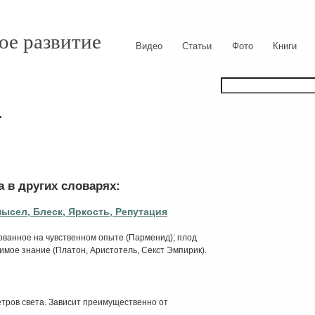
ое развитие
Видео
Статьи
Фото
Книги
.
 в других словарях:
ысел, Блеск, Яркость, Репутация
ванное на чувственном опыте (Парменид); плод
имое знание (Платон, Аристотель, Секст Эмпирик).
тров света. Зависит преимущественно от