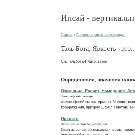
Инсай - вертикальн
Главная
›
Психологическая энциклопедия
Таль Бота, Яркость - это..
См. Тальбота-Плато, закон.
Определения, значения слова
Ожидание, Расчет, Намерение, Зам
Философский словарь
Философский смыслтермина: Мнение, осно
воображения, призрак (Эсхил, Платон); мн
Яркость
Психологическая энциклопедия
Один из основных психологических параме
физической интенсивности.