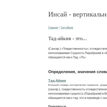
Инсай - вертикальн
Главная
›
Тад-Айкия
Тад-айкия - это...
(Санскр.) «Тождественность»; отождествл
непознаваемая Сущность Парабрахм( в «В
обращаются как к Тад, «То».
Определения, значения слова
Тад-Айкия
Большой словарь эзотерических терминов - редак
(санскр.), тождественность отождествлен
непознаваемая сущность (Парабрахм) в Ве
обращаются как к тад, что в переводе с са
Поделиться: