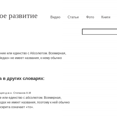
ое развитие
Видео
Статьи
Фото
Книги
ение или единство с Абсолютом. Всемирная,
едах» не имеет названия, к нему обычно
 в других словарях:
ция д.м.н. Степанов А.М
ие или единство с абсолютом. Всемирная,
дах не имеет названия, поэтому к ней обычно
нскрита означает «то».