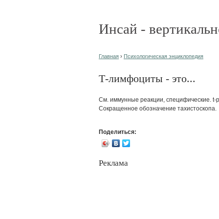
Инсай - вертикальн
Главная
›
Психологическая энциклопедия
Т-лимфоциты - это...
См. иммунные реакции, специфические. t-р
Сокращенное обозначение тахистоскопа.
Поделиться:
Реклама