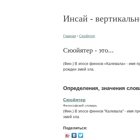
Инсай - вертикальн
Главная
›
Сюойятер
Сюойятер - это...
(Фин.) В эпосе финнов «Калевала» - имя п
рожден змей зла.
Определения, значения слова
Сюойятер
Философский словарь
(Фин.) В эпосе финнов "Калевала" - имя п
змей зла.
Поделиться: