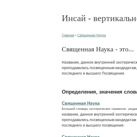
Инсай - вертикальн
Главная
›
Священная Наука
Священная Наука - это...
Название, данное внутренней эзотеричес
преподавались посвященным кандидатам,
последнего и высшего Посвящения.
Определения, значения слова
Священная Наука
Большой словарь эзотерических терминов - редак
название, данное внутренней эзотеричес
преподавались посвященным кандидатам 
последнего и высшего посвящения.
Священная Наука