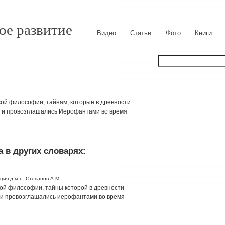
ое развитие
Видео
Статьи
Фото
Книги
кой философии, тайнам, которые в древности
 и провозглашались Иерофантами во время
 в других словарях:
ция д.м.н. Степанов А.М
кой философии, тайны которой в древности
и провозглашались иерофантами во время