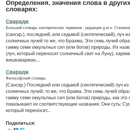
Определения, значения слова в други
словарях:
Сварадж
Большой словарь эзотерических терминов - редакция д.м.н. Степано
(санскр.), последний, или седьмой (синтетический), луч и
солнечных лучей то же, что Брахма. Эти семь лучей обр
гамму семи оккультных сил (или богов) природы. Их наз
(луч, который переносит солнечный свет на Луну), харик
вишвакарман,...
Сварадж
Философский словарь
(Санскр.) Последний или седьмой (синтетический) луч из
солнечных лучей; то же, что Брама. Эти семь лучей обр
гамму семи оккультных сил (или богов) природы, как это
показывают их соответствующие названия. Они суть: Су
который переносит...
Поделиться: