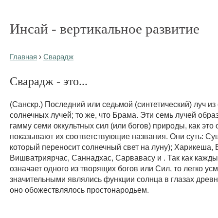
Инсай - вертикальное развитие
Главная
›
Сварадж
Сварадж - это...
(Санскр.) Последний или седьмой (синтетический) луч из
солнечных лучей; то же, что Брама. Эти семь лучей обр
гамму семи оккультных сил (или богов) природы, как это
показывают их соответствующие названия. Они суть: Су
который переносит солнечный свет на луну); Харикеша,
Вишватриярчас, Саннадхас, Сарвавасу и . Так как кажды
означает одного из творящих богов или Сил, то легко усм
значительными являлись функции солнца в глазах древн
оно обожествлялось простонародьем.