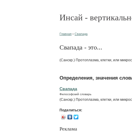
Инсай - вертикальн
Главная
›
Свапада
Свапада - это...
(Санскр.) Протоплазма, клетки, или микро
Определения, значения слова
Свапада
Философский словарь
(Санскр.) Протоплазма, клетки, или микро
Поделиться:
Реклама