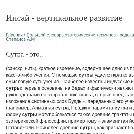
Инсай - вертикальное развитие
Главная
›
Большой словарь эзотерических терминов - редакц
Степанов А.М
Сутра - это...
(санскр. нить), краткое изречение, содержащее одно из 
какого-либо учения. С помощью
сутры
удается кратко в
смысловую суть учения. Наиболее известны индусские и
сутры
: первые основаны на Ведах и фактически являют
руководствами по отправлению культа, вторые предста
изложение «истинных слов Будды», переданных его уче
(например, Алмазная
сутра
, Праджняпарамита-
сутра
и 
форму
сутры
могут облекаться также древние трактаты 
эзотерической философии, пример тому – знаменитая йо
Патанджали. Наиболее древние
сутры
, как признают б
ученых, относятся к 1-му тысячелетию до н.э.