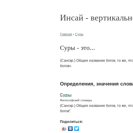
Инсай - вертикальн
Главная
›
Суры
Суры - это...
(Санскр.) Общее название богов, то же, чт
богов».
Определения, значения слова
Суры
Философский словарь
(Санскр.) Общее название богов, то же, чт
богов".
Поделиться: