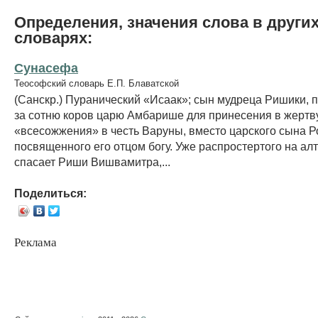
Определения, значения слова в други
словарях:
Сунасефа
Теософский словарь Е.П. Блаватской
(Санскр.) Пуранический «Исаак»; сын мудреца Ришики, 
за сотню коров царю Амбарише для принесения в жертв
«всесожжения» в честь Варуны, вместо царского сына Р
посвященного его отцом богу. Уже распростертого на ал
спасает Риши Вишвамитра,...
Поделиться:
Реклама