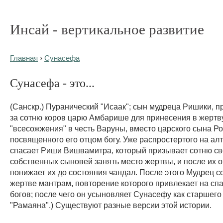
Инсай - вертикальное развитие
Главная
›
Сунасефа
Сунасефа - это...
(Санскр.) Пуранический "Исаак"; сын мудреца Ришики, п
за сотню коров царю Амбарише для принесения в жертв
"всесожжения" в честь Варуны, вместо царского сына Ро
посвященного его отцом богу. Уже распростертого на ал
спасает Риши Вишвамитра, который призывает сотню св
собственных сыновей занять место жертвы, и после их о
понижает их до состояния чандал. После этого Мудрец 
жертве мантрам, повторение которого привлекает на сп
богов; после чего он усыновляет Сунасефу как старшего 
"Рамаяна".) Существуют разные версии этой истории.