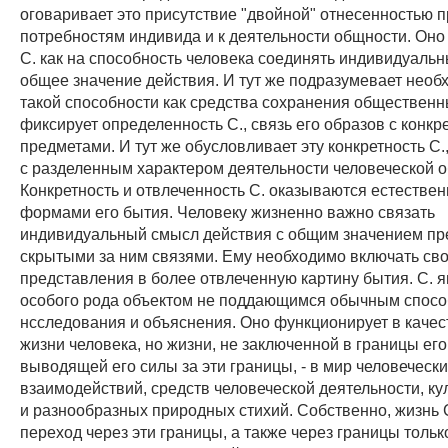
оговаривает это присутствие "двойной" отнесенностью п
потребностям индивида и к деятельности общности. Оно
С. как на способность человека соединять индивидуаль
общее значение действия. И тут же подразумевает необ
такой способности как средства сохранения общественн
фиксирует определенность С., связь его образов с конк
предметами. И тут же обусловливает эту конкретность С.
с разделенным характером деятельности человеческой 
Конкретность и отвлеченность С. оказываются естестве
формами его бытия. Человеку жизненно важно связать
индивидуальный смысл действия с общим значением пр
скрытыми за ним связями. Ему необходимо включать св
представления в более отвлеченную картину бытия. С. 
особого рода объектом не поддающимся обычным спос
нсследования и объяснения. Оно функционирует в качес
жизни человека, но жизни, не заключенной в границы его 
выводящей его силы за эти границы, - в мир человеческ
взаимодействий, средств человеческой деятельности, к
и разнообразных природных стихий. Собственно, жизнь С
переход через эти границы, а также через границы тольк