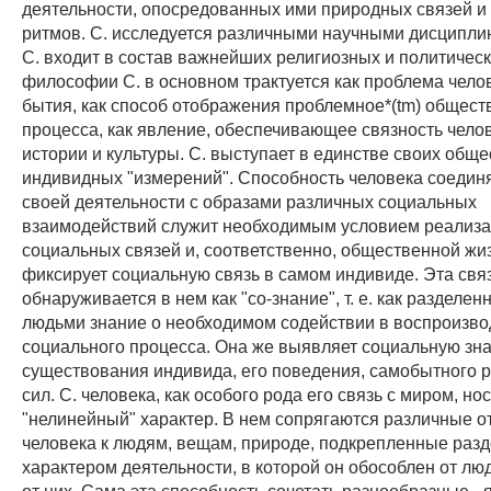
деятельности, опосредованных ими природных связей и
ритмов. С. исследуется различными научными дисципли
С. входит в состав важнейших религиозных и политическ
философии С. в основном трактуется как проблема чело
бытия, как способ отображения проблемное*(tm) общест
процесса, как явление, обеспечивающее связность чело
истории и культуры. С. выступает в единстве своих общ
индивидных "измерений". Способность человека соедин
своей деятельности с образами различных социальных
взаимодействий служит необходимым условием реализ
социальных связей и, соответственно, общественной жизн
фиксирует социальную связь в самом индивиде. Эта свя
обнаруживается в нем как "со-знание", т. е. как разделен
людьми знание о необходимом содействии в воспроизво
социального процесса. Она же выявляет социальную зн
существования индивида, его поведения, самобытного р
сил. С. человека, как особого рода его связь с миром, но
"нелинейный" характер. В нем сопрягаются различные 
человека к людям, вещам, природе, подкрепленные раз
характером деятельности, в которой он обособлен от лю
от них. Сама эта способность сочетать разнообразные - 