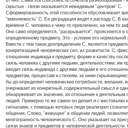
скрытые - связи оказывается невидимым "центром" С.
Сформированность этой способности обусловливает зре
"вменяемость" С. Ее деградация ведет к распаду С. В к
времени С. человека к чему-то привлечено, на чем-то з
Оно само определяется, "раскрывается", проясняется в 
определенному предмету. Это - условие его нормальной
Вместе с тем такое доопределение С. является предмет
конкретизацией человеческих сил, их развитости. С. фик
отношение индивида к предмету, форме и качеству после
связь человека с другими людьми, деятельностями, им п
вводит связь индивида с другими людьми в его отношени
предметам, процессам и стихиям, за ними скрывающимся
бы до-определяет человеческие потребности, желания, 
очерчивает их конкретный, содержательный смысл и од
обнаруживает их значение, их отношение к деятельным 
людей. Примерно то же самое он делает и с жестовыми 
сигналами, с помощью которых люди реализуют сознате
общение. Слово, "живущее" в общении людей, позволяе
многогранность человеческого С. Оно указывает на прису
связи знаков и предметов в человеческой деятельности.