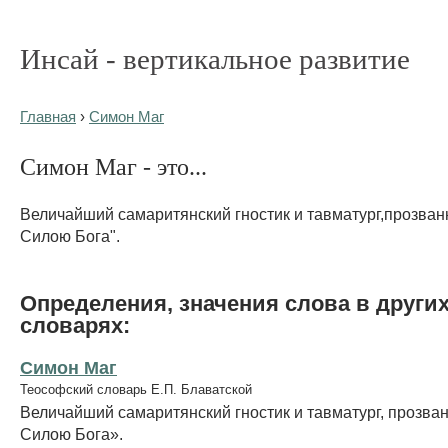
Инсай - вертикальное развитие
Главная
›
Симон Маг
Симон Маг - это...
Величайший самаритянский гностик и тавматург,прозва
Силою Бога".
Определения, значения слова в други
словарях:
Симон Маг
Теософский словарь Е.П. Блаватской
Величайший самаритянский гностик и тавматург, прозва
Силою Бога».