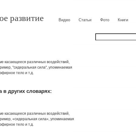
ое развитие
Видео
Статьи
Фото
Книги
изме касающееся различных воздействий,
пример, "сидеральная сила", упоминаемая
эфирное тело и т.д.
 в других словарях:
изме касающееся различных воздействий,
пример, «сидеральная сила», упоминаемая
эфирное тело и т.д.