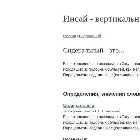
Инсай - вертикальн
Главная
›
Сидеральный
Сидеральный - это...
Все, относящееся к звездам, а в Оккульт
исходящих из подобных областей, как, на
Парацельсом, сидеральное (светящееся), 
Определения, значения слова
Сидеральный
Теософский словарь Е.П. Блаватской
Все, относящееся к звездам, а в Оккульт
исходящих из подобных областей, как, на
Парацельсом, сидеральное (светящееся), 
Поделиться: