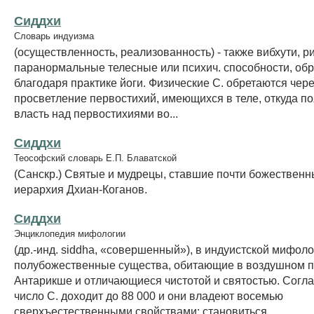
Сиддхи
Словарь индуизма
(осуществленность, реализованность) - также вибхути, ри
паранормальные телесные или психич. способности, об
благодаря практике йоги. Физические С. обретаются чер
просветление первостихий, имеющихся в теле, откуда п
власть над первостихиями во...
Сиддхи
Теософский словарь Е.П. Блаватской
(Санскр.) Святые и мудрецы, ставшие почти божественн
иерархия Дхиан-Коганов.
Сиддхи
Энциклопедия мифологии
(др.-инд. siddha, «совершенный»), в индуистской мифол
полубожественные существа, обитающие в воздушном п
Антарикше и отличающиеся чистотой и святостью. Согла
число С. доходит до 88 000 и они владеют восемью
сверхъестественными свойствами: становиться...