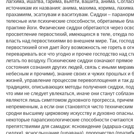
лагхима, ишатва, гарима, вьяпти, вашита, анима. Соглас
источникам их названия: анима, махима, корима, лахима,
прахамиям, эсатхувам и васитхувам. Сиддхи – паранор
телесные или психические способности, обретаемые бл
практике йоги. Физические сиддхи обретаются через осв
просветление первостихий, имеющихся в теле, откуда п
власть над первостихиями во внешнем мире. Так, господ
первостихией огня дает йогу возможность не гореть в огн
переваривать все что угодно и прочее господство над ст
летать по воздуху. Психические сиддхи означают прямое
состояния сознания других людей, связь с иными мирами
небесным и прочими), знание своих и чужих прошлых и 
жизней, управление процессом перевоплощения и так да
традициях, описывающих методы получения сиддхи, под
что ими не следует увлекаться, иначе они станут соблаз
являются лишь симптомом духовного прогресса, причем
непременным, а если они становятся чисто техническим
сродни высшему цирковому искусству и духовно опасны.
некоторые парапсихологические способности считаютс
препятствиями для самадхи: ясновидение (адарша-сиддх
сиддхи), яснослышание (шравана), пророчество (пратибх