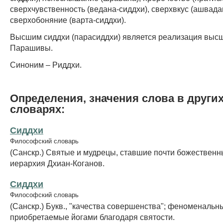
сверхчувственность (ведана-сиддхи), сверхвкус (ашвада
сверхобоняние (варта-сиддхи).
Высшим сиддхи (парасиддхи) является реализация высш
Парашивы.
Синоним – Риддхи.
Определения, значения слова в други
словарях:
Сиддхи
Философский словарь
(Санскр.) Святые и мудрецы, ставшие почти божественн
иерархия Дхиан-Коганов.
Сиддхи
Философский словарь
(Санскр.) Букв., "качества совершенства"; феноменальн
приобретаемые йогами благодаря святости.