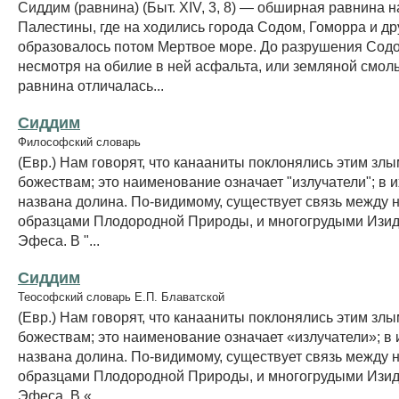
Сиддим (равнина) (Быт. XIV, 3, 8) — обширная равнина на
Палестины, где на ходились города Содом, Гоморра и дру
образовалось потом Мертвое море. До разрушения Сод
несмотря на обилие в ней асфальта, или земляной смол
равнина отличалась...
Сиддим
Философский словарь
(Евр.) Нам говорят, что канааниты поклонялись этим злы
божествам; это наименование означает "излучатели"; в и
названа долина. По-видимому, существует связь между н
образцами Плодородной Природы, и многогрудыми Изид
Эфеса. В "...
Сиддим
Теософский словарь Е.П. Блаватской
(Евр.) Нам говорят, что канааниты поклонялись этим злы
божествам; это наименование означает «излучатели»; в 
названа долина. По-видимому, существует связь между н
образцами Плодородной Природы, и многогрудыми Изид
Эфеса. В «...