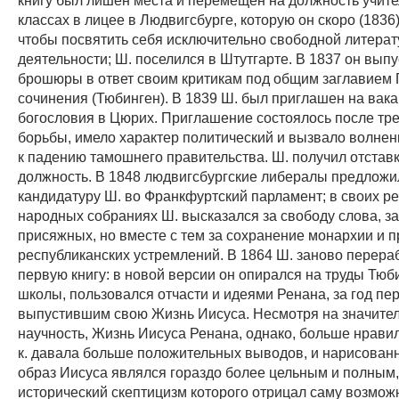
классах в лицее в Людвигсбурге, которую он скоро (1836)
чтобы посвятить себя исключительно свободной литера
деятельности; Ш. поселился в Штутгарте. В 1837 он выпу
брошюры в ответ своим критикам под общим заглавием
сочинения (Тюбинген). В 1839 Ш. был приглашен на вак
богословия в Цюрих. Приглашение состоялось после тр
борьбы, имело характер политический и вызвало волне
к падению тамошнего правительства. Ш. получил отставку
должность. В 1848 людвигсбургские либералы предложи
кандидатуру Ш. во Франкфуртский парламент; в своих ре
народных собраниях Ш. высказался за свободу слова, за
присяжных, но вместе с тем за сохранение монархии и п
республиканских устремлений. В 1864 Ш. заново перера
первую книгу: в новой версии он опирался на труды Тюб
школы, пользовался отчасти и идеями Ренана, за год пе
выпустившим свою Жизнь Иисуса. Несмотря на значите
научность, Жизнь Иисуса Ренана, однако, больше нравила
к. давала больше положительных выводов, и нарисован
образ Иисуса являлся гораздо более цельным и полным, 
исторический скептицизм которого отрицал саму возмож