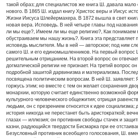
такой образ; для специалистов же книга Ш. давала мало
нового. В 1865 Ш. издал книгу Христос веры и Иисус ист
Жизни Иисуса Шлейермахера. В 1872 вышла в свет книг
новая вера. Исповедь. В ней четыре главы под названи
ли мы еще?, Имеем ли мы еще религию?, Как понимаем 
обустраиваем мы нашу жизнь?. Книга эта представляет
исповедь мыслителя. Мы в ней — авторское; под ним сл
самого Ш. и его единомышленников. На первый вопрос Ш
решительным отрицанием. На второй вопрос он отвечает,
догматической религии не признает. На третий вопрос он
подробной зашитой дарвинизма и материализма. После
посвящена политическим вопросам. В ней Ш. заявляет: 
горжусь этим; но вместе с тем он желает сохранения дво
монархии, которую считает единственно возможной фор
культурного человеческого общежития; отрицая равенст
людьми, он с презрением относится к идее социализма; 
история никогда не перестанет быть аристократкой; вечн
глазах — иллюзия; он противник свободы стачек и защи
казни, радующийся твердости Бисмарка при ее отстаива
Безусловный противник всеобщего голосования, Ш. вмес