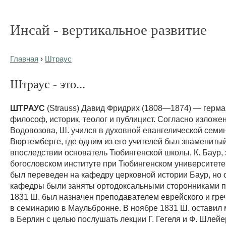
Инсай - вертикальное развитие
Главная
›
Штраус
Штраус - это...
ШТРАУС
(Strauss) Давид Фридрих (1808—1874) — герма
философ, историк, теолог и публицист. Согласно изложен
Водовозова, Ш. учился в духовной евангелической семи
Вюртемберге, где одним из его учителей был знаменитый
впоследствии основатель Тюбингенской школы, К. Баур, 
богословском институте при Тюбингенском университете,
был переведен на кафедру церковной истории Баур, но
кафедры были заняты ортодоксальными сторонниками п
1831 Ш. был назначен преподавателем еврейского и гре
в семинарию в Маульбронне. В ноябре 1831 Ш. оставил 
в Берлин с целью послушать лекции Г. Гегеля и Ф. Шлей