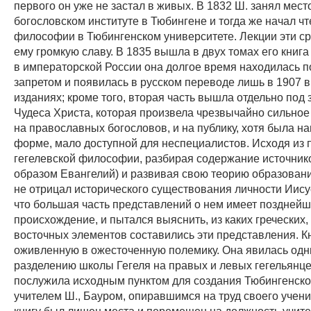
первого он уже не застал в живых. В 1832 Ш. занял мест
богословском институте в Тюбингене и тогда же начал ч
философии в Тюбингенском университете. Лекции эти ср
ему громкую славу. В 1835 вышла в двух томах его книг
в императорской России она долгое время находилась п
запретом и появилась в русском переводе лишь в 1907 в
изданиях; кроме того, вторая часть вышла отдельно под
Чудеса Христа, которая произвела чрезвычайно сильное
на православных богословов, и на публику, хотя была н
форме, мало доступной для неспециалистов. Исходя из
гегелевской философии, разбирая содержание источник
образом Евангелий) и развивая свою теорию образован
не отрицал исторического существования личности Иисус
что большая часть представлений о нем имеет поздней
происхождение, и пытался выяснить, из каких греческих,
восточных элементов составились эти представления. К
оживленную в ожесточенную полемику. Она явилась одни
разделению школы Гегеля на правых и левых гегельянце
послужила исходным пунктом для создания Тюбингенск
учителем Ш., Бауром, опиравшимся на труд своего учени
книгу был лишен места и перемещен на должность учит