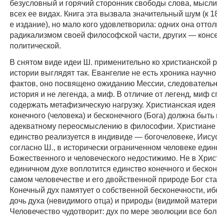
безусловный и горячий сторонник свободы слова, мысли
всех ее видах. Книга эта вызвала значительный шум (к 
е издание), но мало кого удовлетворила: одних она отто
радикализмом своей философской части, других — кон
политической.
В снятом виде идеи Ш. применительно ко христианской р
истории выглядят так. Евангелие не есть хроника научн
фактов, оно посвящено ожиданию Мессии, следовательно
история и не легенда, а миф. В отличие от легенд, миф 
содержать метафизическую нагрузку. Христианская идея
конечного (человека) и бесконечного (Бога) должна быть
адекватному переосмыслению в философии. Христиане в
единство реализуется в индивиде — богочеловеке, Иисус
согласно Ш., в исторически ограниченном человеке един
Божественного и человеческого недостижимо. Не в Христ
единичном духе воплотится единство конечного и бесконе
самом человечестве и его двойственной природе Бог ста
Конечный дух памятует о собственной бесконечности, и
дочь духа (невидимого отца) и природы (видимой матери
Человечество чудотворит: дух по мере эволюции все бол