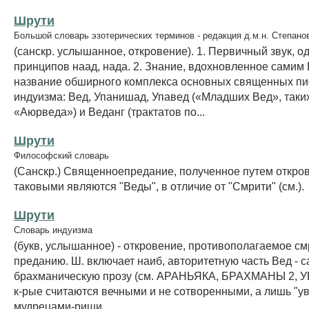
Шрути
Большой словарь эзотерических терминов - редакция д.м.н. Степано
(санскр. услышанное, откровение). 1. Первичный звук, о
принципов наад, нада. 2. Знание, вдохновленное самим
название обширного комплекса основных священных п
индуизма: Вед, Упанишад, Упавед («Младших Вед», таких
«Аюрведа») и Веданг (трактатов по...
Шрути
Философский словарь
(Санскр.) Священноепредание, полученное путем откро
таковыми являются "Веды", в отличие от "Смрити" (см.).
Шрути
Словарь индуизма
(букв, услышанное) - откровение, противополагаемое см
преданию. Ш. включает наиб, авторитетную часть Вед - 
брахманическую прозу (см. АРАНЬЯКА, БРАХМАНЫ 2,
к-рые считаются вечными и не сотворенными, а лишь "
мудрецами-риши....