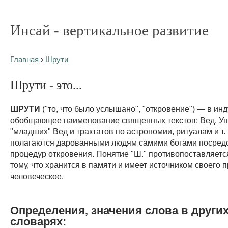
Инсай - вертикальное развитие
Главная
›
Шрути
Шрути - это...
ШРУТИ
("то, что было услышано", "откровение") — в ин
обобщающее наименование священных текстов: Вед, У
"младших" Вед и трактатов по астрономии, ритуалам и т. 
полагаются дарованными людям самими богами посред
процедур откровения. Понятие "Ш." противопоставляетс
тому, что хранится в памяти и имеет источником своего
человеческое.
Определения, значения слова в други
словарях: