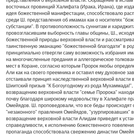
восточных провинций Халифата (Ирака, Ирана), где изд
идея божественной манифестации, способствовало рас
среди Ш. представления об имамах как о носителях "бо
субстанции". В противоположность суннитам и хариджит
провозгласившим выборность главы общины, Ш., исходя
божественной природы верховной власти и рассматрива
таинственную эманацию "божественной благодати" в род
принципиально отвергли саму возможность избрания им
на многочисленные предания и аллегорическое толкова
мест в Коране, согласно которым Пророк якобы определ
Али как на своего преемника и оставил ему духовное за
отстаивали принцип наследственной верховной власти в
Шиитский призыв "К Богоугодному из рода Мухаммада!", 
возвращению верховной власти "семье Пророка" находи
почву благодаря широкому недовольству в Халифате п
Омейядов. Ш. проповедовали, что все беды происходят 
"незаконного" правления Омейядов, "узурпировавших" вл
возвращение верховной власти Алидам приведет к уст
справедливости, к исполнению божественного повелени
пропаганда способствовала свержению династии Омейя