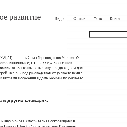
ое развитие
Видео
Статьи
Фото
Книги
, XXVI, 24) — первый сын Гирсона, сына Моисея. Он
кровищницами;б) (I Пар. XXV, 4-6) из сынов
ожиим, чтобы возвышать славу его (Давида). И дал
рей. Все они под руководством отца своего пели в
и цитрами в служении в Доме Божием, по указанию
 в других словарях:
а и внук Моисея, смотритель за сокровищами в
та Емана (1Пар 25:4), руководитель 13-й чреды