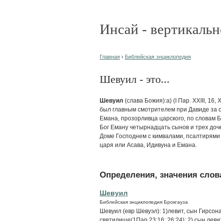
Инсай - вертикальн
Главная
›
Библейская энциклопедия
Шевуил - это...
Шевуил
(слава Божия):а) (I Пар. ХХIII, 16
был главным смотрителем при Давиде за со
Емана, прозорливца царского, по словам Б
Бог Еману четырнадцать сынов и трех доче
Доме Господнем с кимвалами, псалтирями 
царя или Асава, Идивуна и Емана.
Определения, значения слова
Шевуил
Библейская энциклопедия Брокгауза
Шевуил (евр Шевуэл): 1)левит, сын Гирсон
святилище(1Пар 23:16; 26:24); 2) сын леви