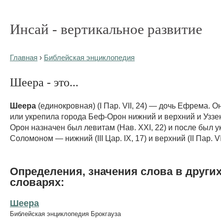
Инсай - вертикальное развитие
Главная
›
Библейская энциклопедия
Шеера - это...
Шеера
(единокровная) (I Пар. VII, 24) — дочь Ефрема. 
или укрепила города Беф-Орон нижний и верхний и Уззе
Орон назначен был левитам (Нав. XXI, 22) и после был 
Соломоном — нижний (III Цар. IX, 17) и верхний (II Пар. VII
Определения, значения слова в други
словарях:
Шеера
Библейская энциклопедия Брокгауза