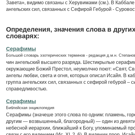
Завета», видимо связаны с Херувимами (см.). В Каббале 
ангельских сил, связанных с Сефирой Гебурой - Суровост
Определения, значения слова в други
словарях:
Серафимы
Большой словарь эзотерических терминов - редакция д.м.н. Степано
чин ангельский высшего разряда. Шестикрылые серафи
окружающие Божий Престол, неумолчно поют: «Свят, Свя
ангелы любви, света и огня, которых описал Исайя. В ка
группа ангельских сил, связанных с сефирой гебурой – с
справедливостью.
Серафимы
Библейская энциклопедия
Серафимы (значеше этого слова по одним: пламень, горе
другим — возвышенный, благородный) — один из девяти
небесной иерархии, ближайший к Богу, упоминаемый про
связи с его видением (Ис. XI, 2, 6). В видении прор. Ис