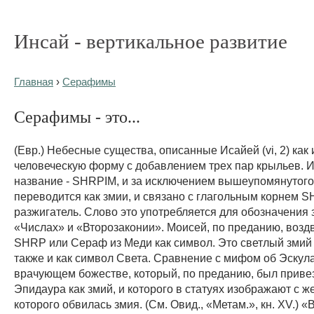
Инсай - вертикальное развитие
Главная
›
Серафимы
Серафимы - это...
(Евр.) Небесные существа, описанные Исайей (vi, 2) ка
человеческую форму с добавлением трех пар крыльев. 
название - SHRPIM, и за исключением вышеупомянутого
переводится как змии, и связано с глагольным корнем S
разжигатель. Слово это употребляется для обозначения 
«Числах» и «Второзаконии». Моисей, по преданию, возд
SHRP или Сераф из Меди как символ. Это светлый змий
также и как символ Света. Сравнение с мифом об Эскул
врачующем божестве, который, по преданию, был привез
Эпидаура как змий, и которого в статуях изображают с ж
которого обвилась змия. (См. Овид., «Метам.», кн. XV.) «