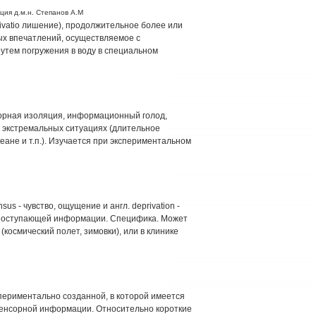
ция д.м.н. Степанов А.М
privatio лишение), продолжительное более или
х впечатлений, осуществляемое с
утем погружения в воду в специальном
енсорная изоляция, информационный голод,
 экстремальных ситуациях (длительное
кеане и т.п.). Изучается при экспериментальном
us - чувство, ощущение и англ. deprivation -
 поступающей информации. Специфика. Может
космический полет, зимовки), или в клинике
периментально созданной, в которой имеется
енсорной информации. Относительно короткие