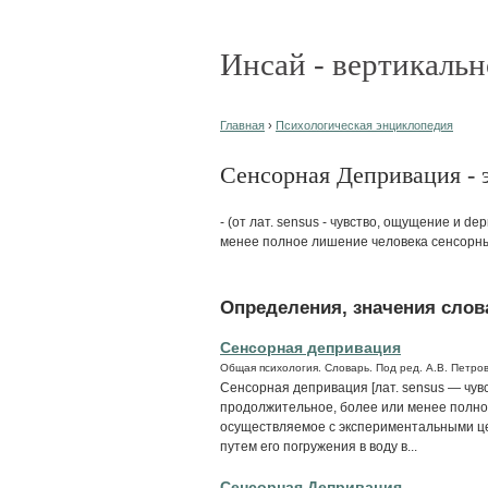
Инсай - вертикальн
Главная
›
Психологическая энциклопедия
Сенсорная Депривация - э
- (от лат. sensus - чувство, ощущение и d
менее полное лишение человека сенсорны
Определения, значения слова
Сенсорная депривация
Общая психология. Словарь. Под ред. А.В. Петров
Сенсорная депривация [лат. sensus — чув
продолжительное, более или менее полно
осуществляемое с экспериментальными цел
путем его погружения в воду в...
Сенсорная Депривация