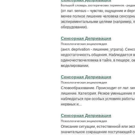
Большой словарь эзотерических терминов - редак
(от лат. sensus – чувство, ощущение и de
менее полное лишение человека сенсорны
экспериментальными целями (например, п
оборудовании).
Сенсорная Депривация
Психологическая энциклопедия
(англ. deprivation - лишение, утрата). С
недостаточность общения. Наблюдается в
одиночествочеловека в тайге, в пещере, о
моделировании.
Сенсорная Депривация
Психологическая энциклопедия
Словообразование. Происходит от лат. sens
лишение. Категория. Резкое уменьшение
наблюдаться при особых условиях работы (
нервных и...
Сенсорная Депривация
Психологическая энциклопедия
Описание ситуации, естественной или экс
значительное сокращение поступающей с