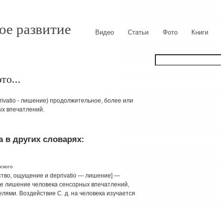
ое развитие
Видео
Статьи
Фото
Книги
то...
eprivatio - лишение) продолжительное, более или
х впечатлений.
 в других словарях:
ского
ство, ощущение и deprivatio — лишение] —
е лишение человека сенсорных впечатлений,
ями. Воздействие С. д. на человека изучается