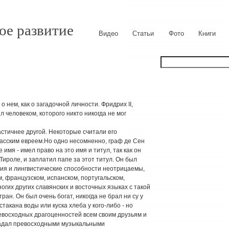
ое развитие
Видео
Статьи
Фото
Книги
нем, как о загадочной личности. Фридрих II,
л человеком, которого никто никогда не мог
стичнее другой. Некоторые считали его
асским евреем.Но одно несомненно, граф де Сен
имя - имел право на это имя и титул, так как он
ироле, и заплатил папе за этот титул. Он был
ция и лингвистические способности неотрицаемы,
м, французском, испанском, португальском,
огих других славянских и восточных языках с такой
ран. Он был очень богат, никогда не брал ни су у
стакана воды или куска хлеба у кого-либо - но
евосходных драгоценностей всем своим друзьям и
ладал превосходными музыкальными