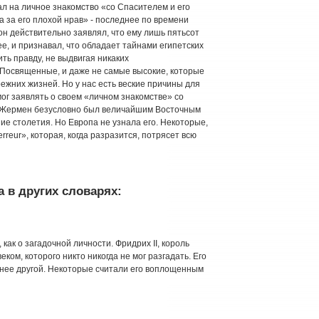
ал на личное знакомство «со Спасителем и его
 за его плохой нрав» - последнее по времени
он действительно заявлял, что ему лишь пятьсот
ее, и признавал, что обладает тайнами египетских
ить правду, не выдвигая никаких
Посвященные, и даже не самые высокие, которые
режних жизней. Но у нас есть веские причины для
ог заявлять о своем «личном знакомстве» со
н Жермен безусловно был величайшим Восточным
ие столетия. Но Европа не узнала его. Некоторые,
reur», которая, когда разразится, потрясет всю
 в других словарях:
ак о загадочной личности. Фридрих II, король
еком, которого никто никогда не мог разгадать. Его
чнее другой. Некоторые считали его воплощенным