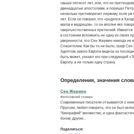
свыше пятисот лет, или, что он претендов
двенадцатью апостолами, и порицал Петра
несколько противоречит первому, если уж 
лет. Если он говорил, что «родился в Халд
магов и мудрецов», то он вполне мог говор
сверхъестественных претензий. Имеются 
в состоянии вспомнить не одну из своих п
уверенности, что Сен Жермен никогда не м
Спасителем. Как бы то ни было, граф Се
Адептом, какого Европа видела за последн
быть может, узнают его при следующей «Ter
Европу, а не только одну страну.
Определения, значения слова
Сен Жермен
Философский словарь
Современные писатели отзываются о нем, к
Пруссии, любил говорить, что он был челов
"биографий" множество, и одна фантасти
богом, другие...
Поделиться: