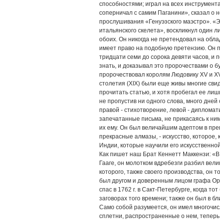
способностями; играл на всех инструмен
соперничал с самим Паганини», сказал о н
прослушивания «Генуэзского маэстро». «Э
итальянского скелета», воскликнул один 
обоих. Он никогда не претендовал на обла
имеет право на подобную претензию. Он п
тридцати семи до сорока девяти часов, и 
знать, и доказывал это пророчествами о 
пророчествовал королям Людовику XV и XV
столетия (XIX) были еще живы многие свид
прочитать статью, и хотя пробегал ее лиш
не пропустив ни одного слова, много дней
правой - стихотворение, левой - диплома
запечатанные письма, не прикасаясь к ним,
их ему. Он был величайшим адептом в пр
прекрасные алмазы, - искусство, которое, 
Индии, которые научили его искусственно
Как пишет наш Брат Кеннетт Маккензи: «В 1
Гааге, он молотком вдребезги разбил вели
которого, также своего производства, он 
был другом и доверенным лицом графа Орло
спас в 1762 г. в Сакт-Петербурге, когда т
заговорах того времени; также он был в б
Само собой разумеется, он имел многочисл
сплетни, распространенные о нем, теперь