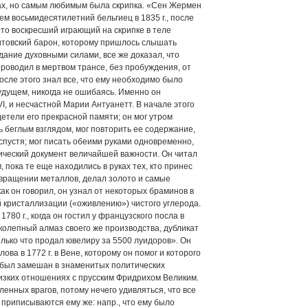
тах, но самым любимым была скрипка. «Сен Жермен
ем восьмидесятилетний бельгиец в 1835 г., после
то воскресший играющий на скрипке в теле
литовский барон, которому пришлось слышать
дание духовными силами, все же доказал, что
роводил в мертвом трансе, без пробуждения, от
после этого знал все, что ему необходимо было
будущем, никогда не ошибаясь. Именно он
I, и несчастной Марии Антуанетт. В начале этого
етели его прекрасной памяти; он мог утром
ь беглым взглядом, мог повторить ее содержание,
 спустя; мог писать обеими руками одновременно,
тический документ величайшей важности. Он читал
 пока те еще находились в руках тех, кто принес
евращении металлов, делал золото и самые
как он говорил, он узнал от некоторых браминов в
й кристаллизации («оживлению») чистого углерода.
780 г., когда он гостил у французского посла в
колепный алмаз своего же производства, дубликат
только что продал ювелиру за 5500 луидоров». Он
ва в 1772 г. в Вене, которому он помог и которого
от был замешан в знаменитых политических
лизких отношениях с прусским Фридрихом Великим.
енных врагов, потому нечего удивляться, что все
 приписываются ему же: напр., что ему было