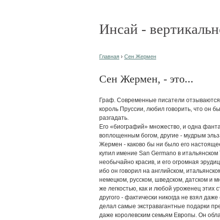
Инсай - вертикальн
Главная
›
Сен Жермен
Сен Жермен, - это...
Граф. Современные писатели отзываются о 
король Пруссии, любил говорить, что он бы
разгадать.
Его «биографий» множество, и одна фанта
воплощенным богом, другие - мудрым эльз
Жермен - каково бы ни было его настоящее 
купил имение San Germano в итальянском Т
необычайно красив, и его огромная эруди
ибо он говорил на английском, итальянско
немецком, русском, шведском, датском и мн
же легкостью, как и любой уроженец этих ст
другого - фактически никогда не взял даже 
делал самые экстравагантные подарки пр
даже королевским семьям Европы. Он об