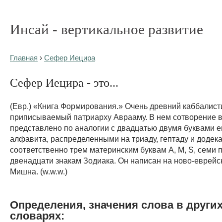
Инсай - вертикальное развитие
Главная
›
Сефер Иецира
Сефер Иецира - это...
(Евр.) «Книга Формирования.» Очень древний каббалисти
приписываемый патриарху Аврааму. В нем сотворение 
представлено по аналогии с двадцатью двумя буквами е
алфавита, распределенными на триаду, гептаду и додека
соответственно трем материнским буквам А, М, S, семи 
двенадцати знакам Зодиака. Он написан на ново-еврейс
Мишна. (w.w.w.)
Определения, значения слова в други
словарях: