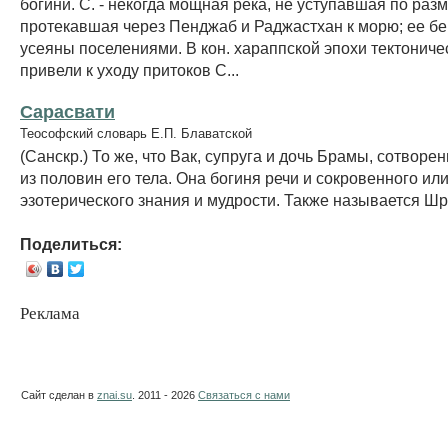
богини. С. - некогда мощная река, не уступавшая по раз
протекавшая через Пенджаб и Раджастхан к морю; ее б
усеяны поселениями. В кон. хараппской эпохи тектониче
привели к уходу притоков С...
Сарасвати
Теософский словарь Е.П. Блаватской
(Санскр.) То же, что Вак, супруга и дочь Брамы, сотворе
из половин его тела. Она богиня речи и сокровенного ил
эзотерического знания и мудрости. Также называется Шр
Поделиться:
Реклама
Сайт сделан в
znai.su
. 2011 - 2026
Связаться с нами