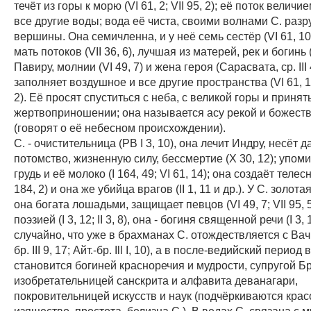
течёт из горы к морю (VI 61, 2; VII 95, 2); её поток велич
все другие воды; вода её чиста, своими волнами С. раз
вершины. Она семичленна, и у неё семь сестёр (VI 61, 10, 
мать потоков (VII 36, 6), лучшая из матерей, рек и богинь (I
Павиру, молнии (VI 49, 7) и жена героя (Сарасвата, ср. III 4
заполняет воздушное и все другие пространства (VI 61, 10
2). Её просят спуститься с неба, с великой горы и принят
жертвоприношении; она называется асу рекой и божест
(говорят о её небесном происхождении).
С. - очистительница (РВ I 3, 10), она лечит Индру, несёт д
потомство, жизненную силу, бессмертие (X 30, 12); упом
грудь и её молоко (I 164, 49; VI 61, 14); она создаёт теле
184, 2) и она же убийца врагов (II 1, 11 и др.). У С. золот
она богата лошадьми, защищает певцов (VI 49, 7; VII 95, 5
поэзией (I 3, 12; II 3, 8), она - богиня священной речи (I 3, 
случайно, что уже в брахманах С. отождествляется с Вач,
бр. III 9, 17; Айт.-бр. Ill I, 10), а в после-ведийский перио
становится богиней красноречия и мудрости, супругой Б
изобретательницей санскрита и алфавита деванагари,
покровительницей искусств и наук (подчёркиваются крас
изящество, простота, белизна С.). В ведах С. связана с 