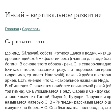
Инсай - вертикальное развитие
Главная
›
Сарасвати
Сарасвати - это...
(др.-инд. Sárasvatî, собств. «относящаяся к воде», «изящ
древнеиндийской мифологии река (главная для ведийски
богиня. В основе этого образа - река С. в северо-западн
(считают, что это название - результат перенесения иран
гидронима, ср. авест. Harahvaiti), важный рубеж в истор
ариев. Есть мнение, что С. - сакральное название Инда.
В «Ригведе» С. является наиболее почитаемой рекой (
три гимна). Она упоминается в ряду Сараю и Синдху как 
а также вместе с Гангой, Ямуной, Шутудри, Парушни и д
называется матерью С. В «Ригведе» рассказывается о ц
живущих по берегам С. Она благодатна, полноводна, ст