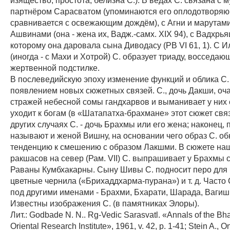
партнёром Сарасватом (упоминаются его оплодотворяю
сравнивается с освежающим дождём), с Агни и марутами
Ашвинами (она - жена их, Вадж.-самх. XIX 94), с Вадхрь
которому она даровала сына Диводасу (РВ VI 61, 1). С И
(иногда - с Махи и Хотрой) С. образует триаду, восседаю
жертвенной подстилке.
В послеведийскую эпоху изменение функций и облика С.
появлением новых сюжетных связей. С., дочь Дакши, оч
стражей небесной сомы гандхарвов и выманивает у них 
уходит к богам (в «Шатапатха-брахмане» этот сюжет связ
других случаях С. - дочь Брахмы или его жена; наконец, 
называют и женой Вишну, на основании чего образ С. о
тенденцию к смешению с образом Лакшми. В сюжете на
ракшасов на север (Рам. VII) С. выпрашивает у Брахмы 
Раваны Кумбхакарны. Сыну Шивы С. подносит перо для 
цветные чернила («Брихаддхарма-пурана») и т. д. Часто 
под другими именами - Брахми, Бхарати, Шарада, Вагиш
Известны изображения С. (в памятниках Элоры).
Лит.: Godbade N. N.. Rg-Vedic Sarasvatl. «Annals of the Bh
Oriental Research Institute», 1961, v. 42, p. 1-41; Stein A., O