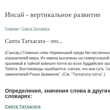
Инсай - вертикальное развитие
Главная
›
Сапта Татхагата
Сапта Татхагата - это...
(Санскр.) Главные семь Нирманакай среди бесчисленны
охранителей мира. Их имена высечены на семиугольной
хранимой в тайной комнате почти во всех буддийских хр
Тибета. Востоковеды ошибаются, считая, что они суть "с
заменителей Риши браминов". (См. "Татхагата-гупта".)
Определения, значения слова в други
словарях:
Сапта Татхагата