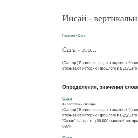
Инсай - вертикальн
Главная
›
Сага
Сага - это...
(Санскр.) Богиня, поющая о подвигах бого
открывают историю Прошлого и Будущего 
Определения, значения слова
Сага
Философский словарь
(Санскр.) Богиня, поющая о подвигах бого
открывают историю Прошлого и Будущего в 
"Океан"; царь, отец 60 000 сыновей, кото
были...
Сага