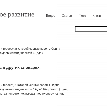
ое развитие
Видео
Статьи
Фото
Книги
в и героев», и которой черные вороны Одина
в древнескандинавской «Эдде».
 в других словарях:
в и героев", и которой черные вороны Одина
древнескандинавской "Эдде". РА (Санскр.) Букв.,
рые, за непочтение, выказанное мудрецу Капиле,