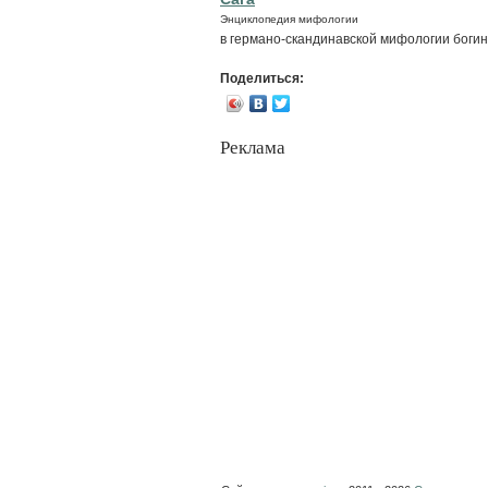
Энциклопедия мифологии
в германо-скандинавской мифологии боги
Поделиться:
Реклама