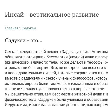
Инсай - вертикальное развитие
Главная
›
Садукеи
Садукеи - это...
Секта последователей некоего Задока, ученика Антигона
обвиняют в отрицании бессмертия (личной) души и воск
(физического и личного) тела. То же делают и теософы; х
отрицают ни бессмертия Эго, ни воскресения всех его 
и последовательных жизней, которые сохраняются в пам
вместе с саддукеями - сектой ученых философов, которы
остальных евреев были тем же, чем изысканные и обра
гностики являлись для прочих греков в первые столетия
мы решительно отрицаем бессмертие животной души и 
физического тела. Саддукеи были учеными и образова
Иерусалима, и занимали высшие должности, как наприм