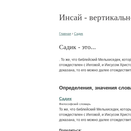
Инсай - вертикальн
Главная
›
Садик
Садик - это...
. То же, что библейский Мельхиседек, ко
отождествлен с Иеговой, и Иисусом Христо
доказана, то его можно далее отождестви
Определения, значения слова
Садик
Философский словарь
То же, что библейский Мельхиседек, кото
отождествлен с Иеговой, и Иисусом Христо
доказана, то его можно далее отождестви
Поделиться: