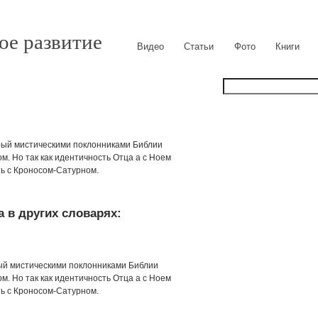
ое развитие
Видео
Статьи
Фото
Книги
торый мистическими поклонниками Библии
м. Но так как идентичность Отца а с Ноем
ть с Кроносом-Сатурном.
 в других словарях:
рый мистическими поклонниками Библии
м. Но так как идентичность Отца а с Ноем
ть с Кроносом-Сатурном.