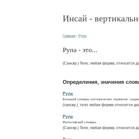
Инсай - вертикальн
Главная
›
Рупа
Рупа - это...
(Санскр.) Тело; любая форма, относится д
Определения, значения слова
Рупа
Большой словарь эзотерических терминов - редак
(санскр.), тело любая форма относится да
Рупа
Философский словарь
(Санскр.) Тело; любая форма, относится д