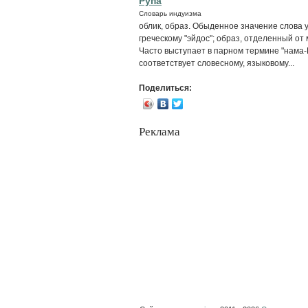
Рупа
Словарь индуизма
облик, образ. Обыденное значение слова 
греческому "эйдос"; образ, отделенный от
Часто выступает в парном термине "нама-Р
соответствует словесному, языковому...
Поделиться:
Реклама