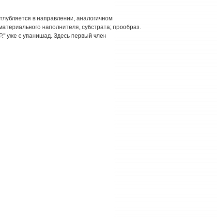
углубляется в направлении, аналогичном
 материального наполнителя, субстрата; прообраз.
." уже с упанишад. Здесь первый член