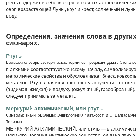
ртуть содержит в себе все три основных астрологических
серп возрастающей Луны, круг и крест, солнечный и лунн
воду.
Определения, значения слова в други
словарях:
Ртуть
Большой словарь эзотерических терминов - редакция д.м.н. Степано
в алхимии соответствует женскому началу, символизируе
металлические свойства и обусловливает блеск, ковкость
металлов. Ртуть является принципом летучести, соответ
(видимая, жидкая) и воздуху (оккультный, газообразный).
следует принимать за металл...
Меркурий алхимический, или ртуть
Символы; знаки; эмблемы: Энциклопедия / авт.-сост. В.Э. Багдасарян
Телицын
МЕРКУРИЙ АЛХИМИЧЕСКИЙ, или ртуть — в алхимическ
Великого Делания мистическое вещество, один из двух 