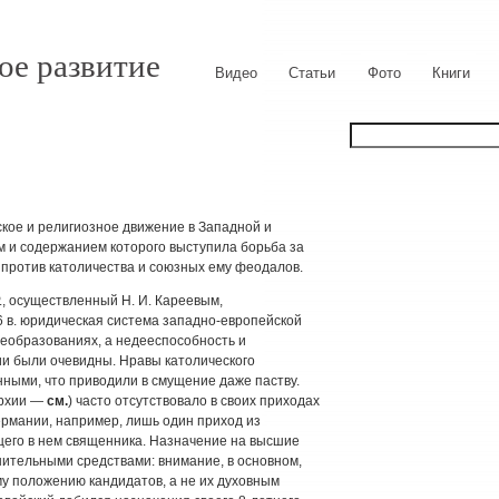
ое развитие
Видео
Статьи
Фото
Книги
ое и религиозное движение в Западной и
м и содержанием которого выступила борьба за
 против католичества и союзных ему феодалов.
, осуществленный Н. И. Кареевым,
6 в. юридическая система западно-европейской
реобразованиях, а недееспособность и
и были очевидны. Нравы католического
ными, что приводили в смущение даже паству.
архии —
см.
) часто отсутствовало в своих приходах
Германии, например, лишь один приход из
его в нем священника. Назначение на высшие
ительными средствами: внимание, в основном,
у положению кандидатов, а не их духовным