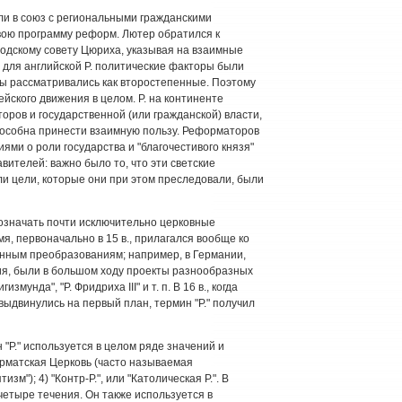
ли в союз с региональными гражданскими
вою программу реформ. Лютер обратился к
ородскому совету Цюриха, указывая на взаимные
, для английской Р. политические факторы были
сы рассматривались как второстепенные. Поэтому
йского движения в целом. Р. на континенте
ров и государственной (или гражданской) власти,
способна принести взаимную пользу. Реформаторов
иями о роли государства и "благочестивого князя"
вителей: важно было то, что эти светские
ли цели, которые они при этом преследовали, были
обозначать почти исключительно церковные
я, первоначально в 15 в., прилагался вообще ко
енным преобразованиям; например, в Германии,
я, были в большом ходу проекты разнообразных
мунда", "Р. Фридриха III" и т. п. В 16 в., когда
ыдвинулись на первый план, термин "Р." получил
"Р." используется в целом ряде значений и
орматская Церковь (часто называемая
изм"); 4) "Контр-Р.", или "Католическая Р.". В
четыре течения. Он также используется в