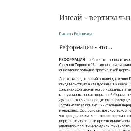
Инсай - вертикальн
Главная
›
Реформация
Реформация - это...
РЕФОРМАЦИЯ
— общественно-политическ
Средней Европе в 16 в., основным смысло
обновление западно-христианской церкви
Достаточно детальный анализ движения Р.
свидетельствует о следующем. К началу 1
христианской церкви остро нуждалась в п
коррумпированность церковной бюрократи
духовенства были нередко столь распущен
Духовенство (даже высших степеней иер
и епархиях. Согласно свидетельствам, в 
четырнадцати имел постоянно проживающ
церковные должности производилось сомн
уделялось политическому или финансовом