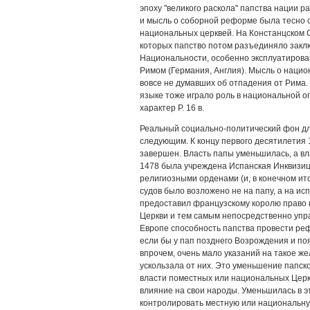
эпоху "великого раскола" папства нации 
и мысль о соборной реформе была тесно 
национальных церквей. На Констанцском 
которых папство потом разъединяло закл
Национальности, особенно эксплуатирова
Римом (Германия, Англия). Мысль о нацио
вовсе не думавших об отпадения от Рима
языке тоже играло роль в национальной 
характер Р. 16 в.
Реальный социально-политический фон д
следующим. К концу первого десятилетия 1
завершен. Власть папы уменьшилась, а вл
1478 была учреждена Испанская Инквизиц
религиозными орденами (и, в конечном ито
судов было возложено не на папу, а на ис
предоставил французскому королю право 
Церкви и тем самым непосредственно упра
Европе способность папства провести ре
если бы у пап позднего Возрождения и по
впрочем, очень мало указаний на такое же
ускользала от них. Это уменьшение папск
власти поместных или национальных Церк
влияние на свои народы. Уменьшилась в 
контролировать местную или национальну