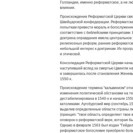
Голландии, именно реформатское, а не л
влияния.
Происхождение Реформатской Церкви свя
Швейцарской конфедерации. Реформатска
попыткам привести мораль и богослужение
соответствие с библейскими принципами. В
доктрина оправдания имела центральное 
религиозных реформ, ранние реформатск
небольшой интерес к доктринам. Их прог
и этической.
Консолидация Реформатской Церкви начал
наступившей вслед за смертью Цвингли на 
и завершилась после становления Женевы 
1550-х.
Происхождение термина "кальвинизм" отно
изменения политической обстановки на т
дестабилизирована в 1540-х и начале 15
католиками. Аугсбургский мир (сентябрь 1
выделив определенные области страны л
(принцип: "твоя область определяет твое 
оговорок о реформатской вере, которая б
Однако в феврале 1563 был издан "Гейдель
реформатское богословие приобрело боль