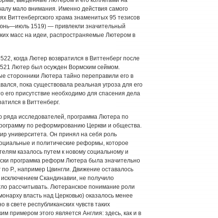
чалу мало внимания. Именно действия самого
ях Виттенбергского храма знаменитых 95 тезисов
(июнь—июль 1519) — привлекли значительный
оких масс на идеи, распространяемые Лютером в
522, когда Лютер возвратился в Виттенберг после
1521 Лютер был осужден Вормским сеймом.
ые сторонники Лютера тайно переправили его в
авался, пока существовала реальная угроза для его
то его присутствие необходимо для спасения дела
ратился в Виттенберг.
ю ряда исследователей, программа Лютера по
рограмму по реформированию Церкви и общества.
ир университета. Он принял на себя роль
социальные и политические реформы, которое
лям казалось путем к новому социальному и
ески программа реформ Лютера была значительно
 по Р., например Цвингли. Движение оставалось
а исключением Скандинавии, не получило
гло рассчитывать. Лютеранское понимание роли
 монарху власть над Церковью) оказалось менее
 в свете республиканских чувств таких
м примером этого является Англия: здесь, как и в