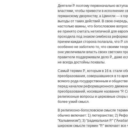
Деятели Р. поэтому первоначально вступа
властями, чтобы привести в исполнение с
германскому дворянству, а Цвингли — к г
выгоды от таких действий. В свою очередь
настолько важны, что богословские вопро
ее принято считать нетипичной для европе
проходила под знаком симбиоза реформато
причем каждая сторона полагала, что Р. 
особенно не заботило то, что своими теор
они увеличивали власть своих светских пра
правители поддерживали дело Р., даже ес
не всегда достойны похвалы.
Самый термин Р., которым в 16 в. стали 
преобразования, совершавшиеся в то врем
всякого рода государственным и обществ
перед началом реформационного движени
преобразований, носившие название "Р. Сигиз
религиозные вопросы и церковные споры в
более узкий смысл.
В религиозно-богословском смысле термин 
обычно включает: 1) лютеранство; 2) Реф
"Кальвинизм"); 3) "радикальная Р." ("Анабапт
широком смысле термин "Р." включает все 