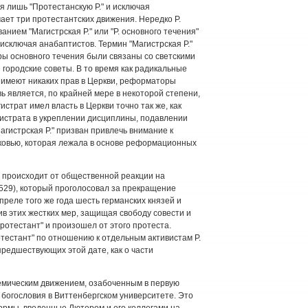
я лишь "Протестанскую Р." и исключая
чает три протестантских движения. Нередко Р.
анием "Магистрская Р." или "Р. основного течения"
исключая анабаптистов. Термин "Магистрская Р."
ры основного течения были связаны со светскими
и городские советы. В то время как радикальные
 имеют никаких прав в Церкви, реформаторы
ь является, по крайней мере в некоторой степени,
страт имел власть в Церкви точно так же, как
гистрата в укреплении дисциплины, подавлении
гистрская Р." призван привлечь внимание к
рковью, которая лежала в основе реформационных
) происходит от общественной реакции на
529), который проголосовал за прекращение
преле того же года шесть германских князей и
в этих жестких мер, защищая свободу совести и
ротестант" и произошел от этого протеста.
тестант" по отношению к отдельным активистам Р.
предшествующих этой дате, как о части
емическим движением, озабоченным в первую
огословия в Виттенбергском университете. Это
ормы, введенные Лютером и его коллегами на