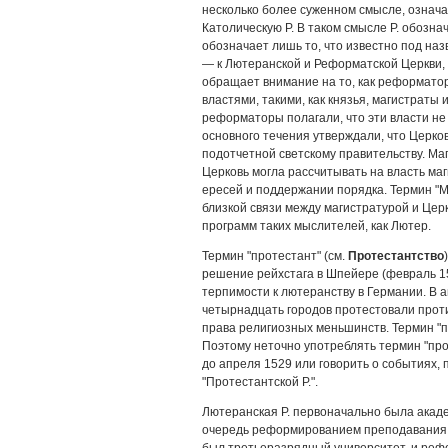
несколько более суженном смысле, означа
Католическую Р. В таком смысле Р. обозна
обозначает лишь то, что известно под назв
— к Лютеранской и Реформатской Церкви, 
обращает внимание на то, как реформато
властями, такими, как князья, магистраты 
реформаторы полагали, что эти власти не
основного течения утверждали, что Церков
подотчетной светскому правительству. Маги
Церковь могла рассчитывать на власть ма
ересей и поддержании порядка. Термин "Ма
близкой связи между магистратурой и Це
программ таких мыслителей, как Лютер.
Термин "протестант" (см.
Протестантство
решение рейхстага в Шпейере (февраль 1
терпимости к лютеранству в Германии. В а
четырнадцать городов протестовали проти
права религиозных меньшинств. Термин "п
Поэтому неточно употреблять термин "про
до апреля 1529 или говорить о событиях, 
"Протестантской Р.".
Лютеранская Р. первоначально была акад
очередь реформированием преподавания б
был третьеразрядный университет, и реф