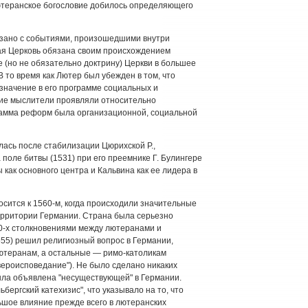
ютеранское богословие добилось определяющего
зано с событиями, произошедшими внутри
я Церковь обязана своим происхождением
 (но не обязательно доктрину) Церкви в большее
 то время как Лютер был убежден в том, что
значение в его программе социальных и
ие мыслители проявляли относительно
рамма реформ была организационной, социальной
ась после стабилизации Цюрихской Р.,
поле битвы (1531) при его преемнике Г. Булингере
как основного центра и Кальвина как ее лидера в
сится к 1560-м, когда происходили значительные
ерритории Германии. Страна была серьезно
50-х столкновениями между лютеранами и
555) решил религиозный вопрос в Германии,
ютеранам, а остальные — римо-католикам
вероисповедание"). Не было сделано никаких
ыла объявлена "несуществующей" в Германии.
бергский катехизис", что указывало на то, что
шое влияние прежде всего в лютеранских