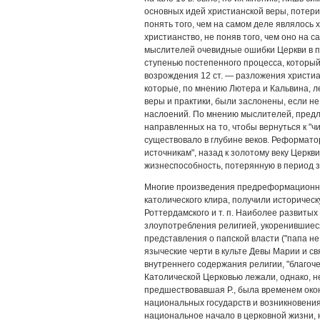
основных идей христианской веры, потери
понять того, чем на самом деле являлось
христианство, не поняв того, чем оно на 
мыслителей очевидные ошибки Церкви в 
ступенью постепенного процесса, который
возрождения 12 ст. — разложения христиа
которые, по мнению Лютера и Кальвина, л
веры и практики, были заслонены, если 
наслоений. По мнению мыслителей, предл
направленных на то, чтобы вернуться к "ч
существовало в глубине веков. Реформато
источникам", назад к золотому веку Церкви
жизнеспособность, потерянную в период з
Многие произведения предреформационно
католического клира, получили историческ
Роттердамского и т. п. Наиболее развиты
злоупотребления религией, укоренившиес
представления о папской власти ("папа не 
языческие черти в культе Девы Марии и с
внутреннего содержания религии, "благоч
Католической Церковью лежали, однако, н
предшествовавшая Р., была временем око
национальных государств и возникновени
национальное начало в церковной жизни, н