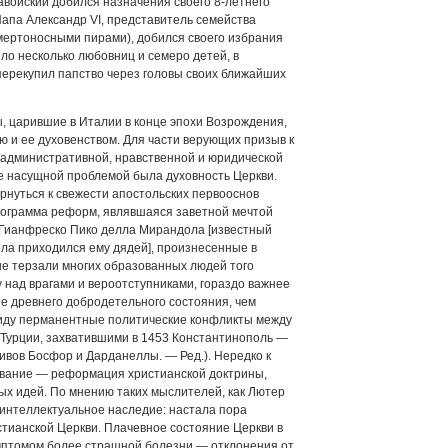
 Савойский добился назначения своего 8-летнего
Папа Александр VI, представитель семейства
мертоносными пирами), добился своего избрания
ыло несколько любовниц и семеро детей, в
 перекупил папство через головы своих ближайших
, царившие в Италии в конце эпохи Возрождения,
 и ее духовенством. Для части верующих призыв к
административной, нравственной и юридической
лее насущной проблемой была духовность Церкви.
рнуться к свежести апостольских первооснов
рограмма реформ, являвшаяся заветной мечтой
 Гианфреско Пико делла Мирандола [известный
а приходился ему дядей], произнесенные в
ые терзали многих образованных людей того
у над врагами и вероотступниками, гораздо важнее
е древнего добродетельного состояния, чем
 виду перманентные политические конфликты между
Турции, захватившими в 1453 Константинополь —
ливов Босфор и Дарданеллы. — Ред.). Нередко к
ование — реформация христианской доктрины,
ых идей. По мнению таких мыслителей, как Лютер
е интеллектуальное наследие: настала пора
стианской Церкви. Плачевное состояние Церкви в
имптомом более страшной болезни — отклонения от