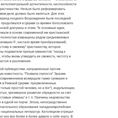
 интеллектуальной аутентичности, неспособности
 христианство. Нельзя было реформировать
самом деле должно было являться. Для этих
период позднего Возрождения были последней
 продолжался в Церкви со времен богословского
нской доктрины и этики. Те основные идеи,
ежали в основе современной им христианской
не полностью извращены рядом средневековых
агавших Р., настало время преобразований,
истому и свежему" христианству, которое
ры подхватили призыв гуманистов: "назад к
, чтобы вновь утвердить ее свежесть, чистоту и
астоя и разложения.
й публицистики, направленные против
ую известность: "Похвала глупости" Эразма
х современников возмущали также суеверия и
я в Римской Церкви: преувеличенные
только простой человек, но и бог"), индульгенции,
вятых, чрезмерное развитие обрядности за счет
естивые обманы" и т. п. Причины недовольства
е в одной ее порче. Эпоха, непосредственно
нчательного образования западноевропейских
я национальных литератур. Католицизм отрицал
о оно все более и более давало о себе знать. В