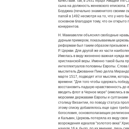
качествам. Так, в 1451 герцог Амадей VIII
сына на должность женевского епископа. 
Борджиа (печально знаменитого своими с
папой в 1492 несмотря на то, что у него б
основном благодаря тому, что он открыто
конкурентов.
Н. Макиавелли объяснял свободные нравы
дурным примером, показываемым церковью
реформам был таким образом призывом к 
Р. Церкви. Для другой же их части наибо
Имелась в виду жизненно важная нужда ве
христианской веры. Именно такой была п
интеллектуалов половины Европы. Слова
мыслитель Джованни Пико делла Мирандол
марте 1517, подводят итог мыслям, котор
времени: "Для того чтобы одержать побед
восстановить падшую нравственность до е
вводить флот в Черное море" (имелись в
морскими державами Европы и султанами 
столицу Византии, по поводу статуса про
этому списку добавлялось еще одно треб
богословия, основополагающих религиозн
и Кальвин, Церковь потеряла из виду сво
возрождения идеалов "золотого века" Хри
начале 16 в. было, по их мнению, лишь с