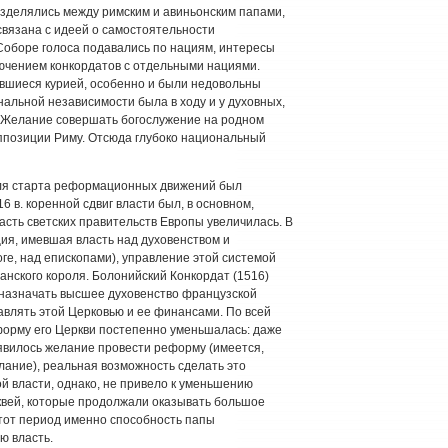
разделялись между римским и авиньонским папами,
связана с идеей о самостоятельности
Соборе голоса подавались по нациям, интересы
ючением конкордатов с отдельными нациями.
вшиеся курией, особенно и были недовольны
нальной независимости была в ходу и у духовных,
. Желание совершать богослужение на родном
оппозиции Риму. Отсюда глубоко национальный
ля старта реформационных движений был
6 в. коренной сдвиг власти был, в основном,
асть светских правительств Европы увеличилась. В
ия, имевшая власть над духовенством и
ге, над епископами), управление этой системой
панского короля. Болонийский Конкордат (1516)
назначать высшее духовенство французской
влять этой Церковью и ее финансами. По всей
форму его Церкви постепенно уменьшалась: даже
явилось желание провести реформу (имеется,
лание), реальная возможность сделать это
ой власти, однако, не привело к уменьшению
вей, которые продолжали оказывать большое
этот период именно способность папы
ю власть.