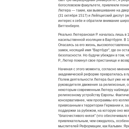
богословском факультете, привлекли пона
Лютера — такие, как вывешивание на двер
(31 октября 1517) и Лейпцигский диспут 
интерес к себе и обратили внимание шир
Виттенберге.
Реально Лютеранская Р. началась лишь в 1
насильственной изоляции в Вартбурге. В 
Опасаясь за его жизнь, высокопоставленн
замок, носящий имя "Вартбург", где он ост
безопасности. Но будучи убежден в том, ч
Р., Лютер покинул свое пристанище и возв
Начиная с этого момента, согласно мнени
академической реформе превратилась в п
Полем деятельности Лютера был уже не м
руководителя движения за религиозные, 
некоторым современным Лютеру наблюдате
религиозному устройству Европы. Фактич
консервативнее, чем программы его коллег
привязанным к территории Германии и, з
поддержки за рубежом, на которую оно мо
"благочестивого князя" (что обеспечивало
привлекательным, чем ожидалось, особенно
мыслителей Реформации, как Кальвин. Ярки