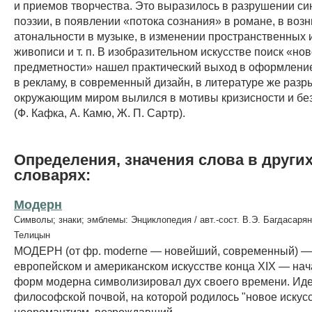
и приемов творчества. Это выразилось в разрушении си
поэзии, в появлении «потока сознания» в романе, в воз
атональности в музыке, в изменении пространственных 
живописи и т. п. В изобразительном искусстве поиск «но
предметности» нашел практический выход в оформление
в рекламу, в современный дизайн, в литературе же разр
окружающим миром вылился в мотивы кризисности и бе
(Ф. Кафка, А. Камю, Ж. П. Сартр).
Определения, значения слова в други
словарях:
Модерн
Символы; знаки; эмблемы: Энциклопедия / авт.-сост. В.Э. Багдасарян
Телицын
МОДЕРН (от фр. moderne — новейший, современный) — 
европейском и американском искусстве конца XIX — нач
форм модерна символизировал дух своего времени. Ид
философской почвой, на которой родилось "новое искусс
неоромантизм, возрождавший...