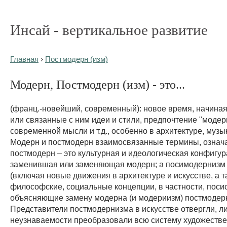
Инсай - вертикальное развитие
Главная
›
Постмодерн (изм)
Модерн, Постмодерн (изм) - это...
(франц.-новейший, современный): новое время, начиная
или связанные с ним идеи и стили, предпочтение "модерн
современной мысли и т.д., особенно в архитектуре, музык
Модерн и постмодерн взаимосвязанные термины, означ
постмодерн – это культурная и идеологическая конфигур
заменившая или заменяющая модерн; а посимодернизм 
(включая новые движения в архитектуре и искусстве, а 
философские, социальные концепции, в частности, посис
объясняющие замену модерна (и модериизм) постмодер
Представители постмодернизма в искусстве отвергли, л
неузнаваемости преобразовали всю систему художеств