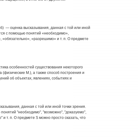
б) — оценка выска­зывания, данная с той или иной
тся с помощью понятий «необходимо»,
, «обязательно», «разрешимо» и т. п. О предмете
ристика особенностей существования некоторого
 (физические М.), а также способ построения и
ений об объектах, явлениях, событиях и
ысказывания, данная с той или иной точки зрения.
онятий "необходимо", "возможно", "доказуемо",
 и т. п. О предмете S можно просто сказать, что