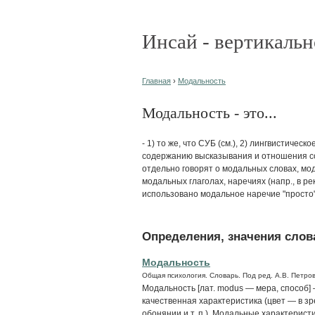
Инсай - вертикальн
Главная
›
Модальность
Модальность - это...
- 1) то же, что СУБ (см.), 2) лингвистиче
содержанию высказывания и отношения с
отдельно говорят о модальных словах, мо
модальных глаголах, наречиях (напр., в р
использовано модальное наречие "просто"
Определения, значения слова
Модальность
Общая психология. Словарь. Под ред. А.В. Петров
Модальность [лат. modus — мера, способ]
качественная характеристика (цвет — в зр
обонянии и т. п.). Модальные характерист