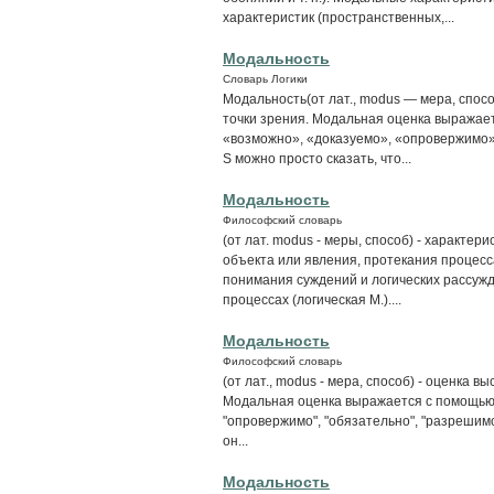
характеристик (пространственных,...
Модальность
Словарь Логики
Модальность(от лат., modus — мера, спосо
точки зрения. Модальная оценка выражае
«возможно», «до­казуемо», «опровержимо»
S можно просто сказать, что...
Модальность
Философский словарь
(от лат. modus - меры, способ) - характе
объекта или явления, протекания процесса
понимания суждений и логических рассужд
процессах (логическая М.)....
Модальность
Философский словарь
(от лат., modus - мера, способ) - оценка в
Модальная оценка выражается с помощью п
"опровержимо", "обязательно", "разрешимо"
он...
Модальность