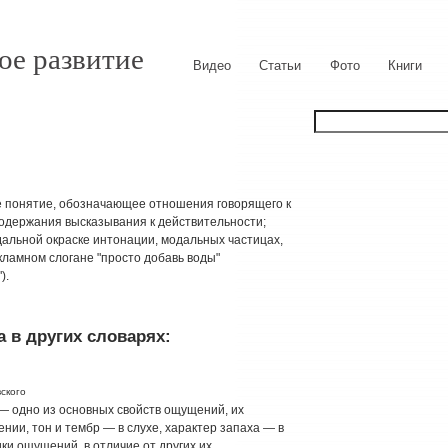
ое развитие
Видео
Статьи
Фото
Книги
ское понятие, обозначающее отношения говорящего к
одержания высказывания к действительности;
дальной окраске интонации, модальных частицах,
екламном слогане "просто добавь воды"
).
 в других словарях:
ского
 — одно из основных свойств ощущений, их
ении, тон и тембр — в слухе, характер запаха — в
ики ощущений, в отличие от других их