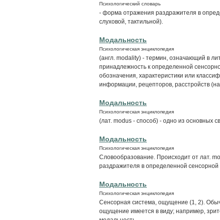
Психологический словарь
- форма отражения раздражителя в опред
слуховой, тактильной).
Модальность
Психологическая энциклопедия
(англ. modality) - термин, означающий в л
принадлежность к определенной сенсорно
обозначения, характеристики или классиф
информации, рецепторов, расстройств (нап
Модальность
Психологическая энциклопедия
(лат. modus - способ) - одно из основных 
Модальность
Психологическая энциклопедия
Словообразование. Происходит от лат. mo
раздражителя в определенной сенсорной си
Модальность
Психологическая энциклопедия
Сенсорная система, ощущение (1, 2). Обыч
ощущение имеется в виду; например, зрит
модальность.