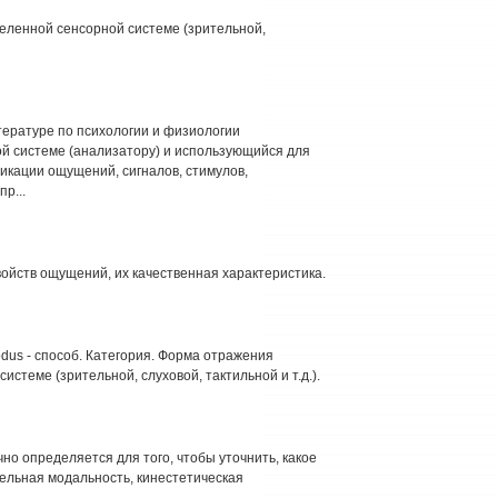
еленной сенсорной системе (зрительной,
итературе по психологии и физиологии
й системе (анализатору) и использующийся для
икации ощущений, сигналов, стимулов,
р...
свойств ощущений, их качественная характеристика.
dus - способ. Категория. Форма отражения
стеме (зрительной, слуховой, тактильной и т.д.).
но определяется для того, чтобы уточнить, какое
ельная модальность, кинестетическая