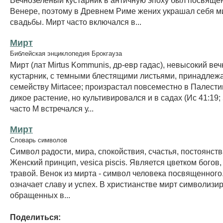
Венере, поэтому в Древнем Риме жених украшал себя м
свадьбы. Мирт часто включался в...
Мирт
Библейская энциклопедия Брокгауза
Мирт (лат Mirtus Kommunis, др-евр гадас), невысокий ве
кустарник, с темными блестящими листьями, принадлеж
семейству Mirtacee; произрастал повсеместно в Палести
дикое растение, но культивировался и в садах (Ис 41:19;
часто М встречался у...
Мирт
Словарь символов
Символ радости, мира, спокойствия, счастья, постоянств
Женский принцип, vesica piscis. Является цветком богов
травой. Венок из мирта - символ человека посвященного
означает славу и успех. В христианстве мирт символизи
обращенных в...
Поделиться: