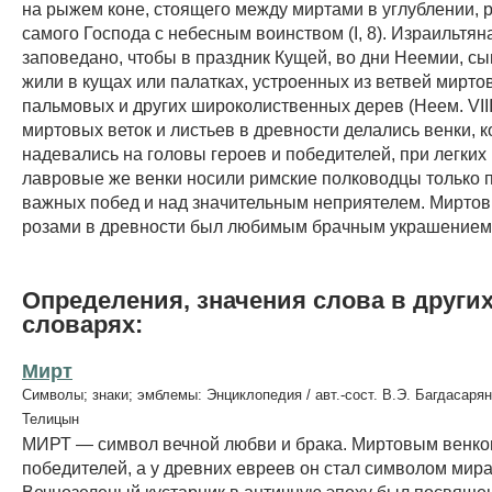
на рыжем коне, стоящего между миртами в углублении, 
самого Господа с небесным воинством (I, 8). Израильтя
заповедано, чтобы в праздник Кущей, во дни Неемии, 
жили в кущах или палатках, устроенных из ветвей мирто
пальмовых и других широколиственных дерев (Неем. VIII,
миртовых веток и листьев в древности делались венки, 
надевались на головы героев и победителей, при легких
лавровые же венки носили римские полководцы только 
важных побед и над значительным неприятелем. Миртов
розами в древности был любимым брачным украшением 
Определения, значения слова в други
словарях:
Мирт
Символы; знаки; эмблемы: Энциклопедия / авт.-сост. В.Э. Багдасарян
Телицын
МИРТ — символ вечной любви и брака. Миртовым венко
победителей, а у древних евреев он стал символом мира
Вечнозеленый кустарник в античную эпоху был посвяще