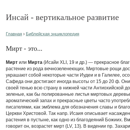
Инсай - вертикальное развитие
Главная
›
Библейская энциклопедия
Мирт - это...
Мирт
или
Мирта
(Исайи XLI, 19 и др.) — прекрасное бл
растение из рода вечнозеленеющих. Миртовые рощи до
украшают собой некоторые части Иудеи и в Галилее, ос
Сафеда они достигают иногда высоты от 15 до 20 ф. Он
своей тенью всю страну в нижней части Антиохийской д
зеленые, как бы полированные листья миртовых деревье
ароматический запах и прекрасные цветы часто употреб
писателями, как эмблема для обозначения славы и благ
Церкви Христовой. Так напр. Исаия описывает насажден
растения в пустыне, как одно из благодеяний Божиих. В
говорит он, возрастет мирт (LV, 13). В видении пр. Захар