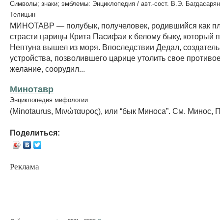
Символы; знаки; эмблемы: Энциклопедия / авт.-сост. В.Э. Багдасарян
Телицын
МИНОТАВР — полубык, получеловек, родившийся как пл
страсти царицы Крита Пасифаи к белому быку, который 
Нептуна вышел из моря. Впоследствии Дедал, создатель
устройства, позволившего царице утолить свое противо
желание, соорудил...
Минотавр
Энциклопедия мифологии
(Minotaurus, Μινώταυρος), или “бык Миноса”. См. Минос,
Поделиться:
Реклама