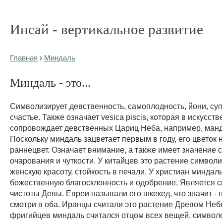
Инсай - вертикальное развитие
Главная
›
Миндаль
Миндаль - это...
Символизирует девственность, самоплодность, йони, су
счастье. Также означает vesica piscis, которая в искусств
сопровождает девственных Цариц Неба, например, ман
Поскольку миндаль зацветает первым в году, его цветок
раннецвет. Означает внимание, а также имеет значение 
очарования и чуткости. У китайцев это растение символ
женскую красоту, стойкость в печали. У христиан миндал
божественную благосклонность и одобрение, Является 
чистоты Девы. Евреи называли его шкекед, что значит - 
смотри в оба. Иранцы считали это растение Древом Небе
фригийцев миндаль считался отцом всех вещей, символ