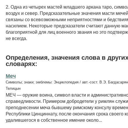
2. Одна из четырех мастей младшего аркана таро, сим
воздух и север. Предсказательные значения масти мече
связаны со всевозможными неприятностями и бедствиям
насилием. Некоторые предсказатели считают данную ма
благоприятной для лиц военного звания но это подтвер
не всегда.
Определения, значения слова в други
словарях:
Меч
Символы; знаки; эмблемы: Энциклопедия / авт.-сост. В.Э. Багдасарян
Телицын
МЕЧ — оружие воина, символ власти и административн
справедливости. Примером добродетели у римлян служи
преподнесении меча бывшему римскому консулу времен
Республики Цинциннату, после окончания срока своего к
удалившегося в собственное имение около...