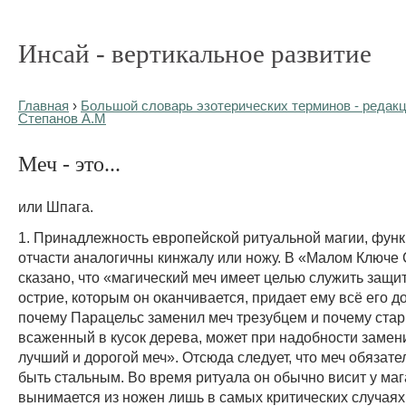
Инсай - вертикальное развитие
Главная
›
Большой словарь эзотерических терминов - редакц
Степанов А.М
Меч - это...
или Шпага.
1. Принадлежность европейской ритуальной магии, функ
отчасти аналогичны кинжалу или ножу. В «Малом Ключе
сказано, что «магический меч имеет целью служить защит
острие, которым он оканчивается, придает ему всё его д
почему Парацельс заменил меч трезубцем и почему стар
всаженный в кусок дерева, может при надобности замен
лучший и дорогой меч». Отсюда следует, что меч обязат
быть стальным. Во время ритуала он обычно висит у маг
вынимается из ножен лишь в самых критических случаях