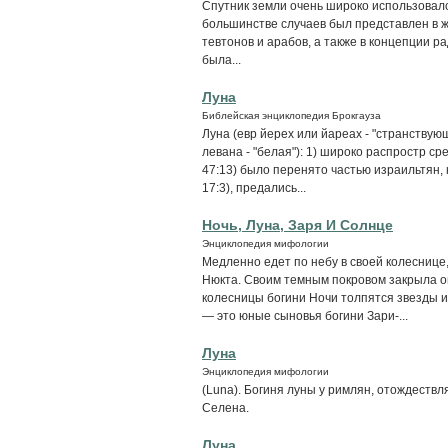
Спутник земли очень широко использовался
большинстве случаев был представлен в ж
тевтонов и арабов, а также в концепции радж
была...
Луна
Библейская энциклопедия Брокгауза
Луна (евр йерех или йареах - "странствую
левана - "белая"): 1) широко распростр ср
47:13) было перенято частью израильтян, 
17:3), предались...
Ночь, Луна, Заря И Солнце
Энциклопедия мифологии
Медленно едет по небу в своей колеснице
Нюкта. Своим темным покровом закрыла она
колесницы богини Ночи толпятся звезды 
— это юные сыновья богини Зари-...
Луна
Энциклопедия мифологии
(Luna). Богиня луны у римлян, отождеств
Селена.
Луна