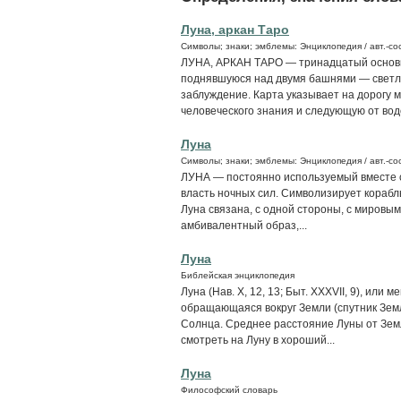
Луна, аркан Таро
Символы; знаки; эмблемы: Энциклопедия / авт.-сос
ЛУНА, АРКАН ТАРО — тринадцатый основн
поднявшуюся над двумя башнями — светло
заблуждение. Карта указывает на дорогу 
человеческого знания и следующую от водо
Луна
Символы; знаки; эмблемы: Энциклопедия / авт.-сос
ЛУНА — постоянно используемый вместе 
власть ночных сил. Символизирует корабль
Луна связана, с одной стороны, с мировым
амбивалентный образ,...
Луна
Библейская энциклопедия
Луна (Нав. X, 12, 13; Быт. XXXVII, 9), или м
обращающаяся вокруг Земли (спутник Зем
Солнца. Среднее расстояние Луны от Земл
смотреть на Луну в хороший...
Луна
Философский словарь