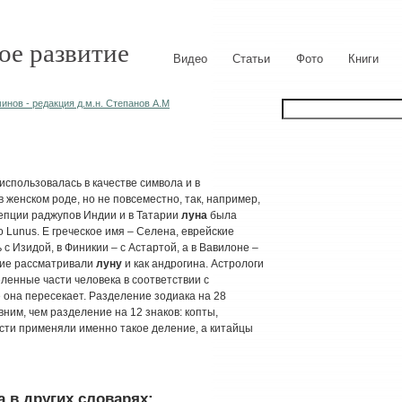
ое развитие
Видео
Статьи
Фото
Книги
нов - редакция д.м.н. Степанов А.М
использовалась в качестве символа и в
 женском роде, но не повсеместно, так, например,
цепции раджупов Индии и в Татарии
луна
была
о Lunus. Е греческое имя – Селена, еврейские
с Изидой, в Финикии – с Астартой, а в Вавилоне –
ние рассматривали
луну
и как андрогина. Астрологи
ленные части человека в соответствии с
она пересекает. Разделение зодиака на 28
вним, чем разделение на 12 знаков: копты,
ости применяли именно такое деление, а китайцы
 в других словарях: