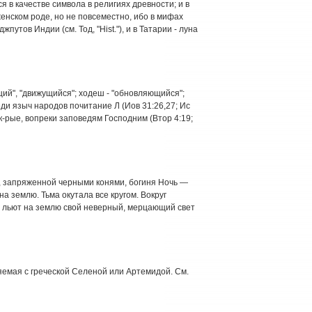
 в качестве символа в религиях древности; и в
енском роде, но не повсеместно, ибо в мифах
путов Индии (см. Тод, "Hist."), и в Татарии - луна
щий", "движущийся"; ходеш - "обновляющийся";
еди языч народов почитание Л (Иов 31:26,27; Ис
к-рые, вопреки заповедям Господним (Втор 4:19;
, запряженной черными конями, богиня Ночь —
 землю. Тьма окутала все кругом. Вокруг
и льют на землю свой неверный, мерцающий свет
ляемая с греческой Селеной или Артемидой. См.