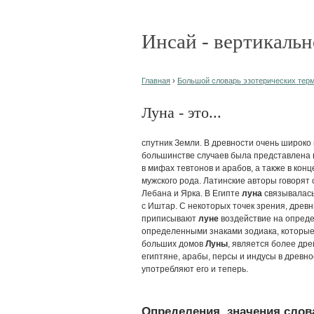
Инсай - вертикальн
Главная
›
Большой словарь эзотерических терми
Луна - это...
спутник Земли. В древности очень широко 
большинстве случаев была представлена в
в мифах тевтонов и арабов, а также в кон
мужского рода. Латинские авторы говорят 
Лебана и Ярка. В Египте
луна
связывалась 
с Иштар. С некоторых точек зрения, древ
приписывают
луне
воздействие на опреде
определенными знаками зодиака, которые 
больших домов
Луны
, является более дре
египтяне, арабы, персы и индусы в древн
употребляют его и теперь.
Определения, значения слова