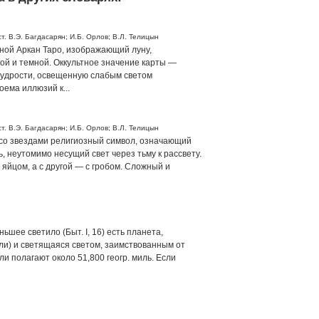
т. В.Э. Багдасарян; И.Б. Орлов; В.Л. Телицын
ой Аркан Таро, изображающий луну,
й и темной. Оккультное значение карты —
мудрости, освещенную слабым светом
ема иллюзий к...
т. В.Э. Багдасарян; И.Б. Орлов; В.Л. Телицын
со звездами религиозный символ, означающий
, неутомимо несущий свет через тьму к рассвету.
 яйцом, а с другой — с гробом. Сложный и
еньшее светило (Быт. I, 16) есть планета,
ли) и светящаяся светом, заимствованным от
и полагают около 51,800 геогр. миль. Если