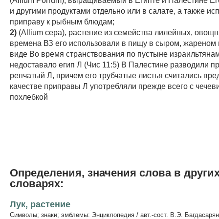
и другими продуктами отдельно или в салате, а также ис
приправу к рыбным блюдам;
2)
(Allium cepa), растение из семейства лилейных, овощн
времена ВЗ его использовали в пищу в сыром, жареном
виде Во время странствования по пустыне израильтянам
недоставало егип Л (Чис 11:5) В Палестине разводили 
репчатый Л, причем его трубчатые листья считались вр
качестве приправы Л употребляли прежде всего с чечев
похлебкой
Определения, значения слова в други
словарях:
Лук, растение
Символы; знаки; эмблемы: Энциклопедия / авт.-сост. В.Э. Багдасарян