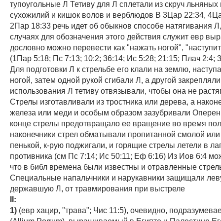
тупоугольные Л Тетиву для Л сплетали из скруч льняных 
сухожилий и кишок волов и верблюдов В 3Цар 22:34, 4Ца
2Пар 18:33 речь идет об обыкнов способе натягивания Л,
случаях для обозначения этого действия служит евр выр
дословно можно перевести как "нажать ногой", "наступи
(1Пар 5:18; Пс 7:13; 10:2; 36:14; Ис 5:28; 21:15; Плач 2:4; 3
Для подготовки Л к стрельбе его клали на землю, наступ
ногой, затем одной рукой сгибали Л, а другой закреплял
использования Л тетиву отвязывали, чтобы она не растя
Стрелы изготавливали из тростника или дерева, а наконе
железа или меди и особым образом зазубривали Оперен
конце стрелы предотвращало ее вращение во время пол
наконечники стрел обматывали пропитанной смолой ил
пенькой, к-рую поджигали, и горящие стрелы летели в ла
противника (см Пс 7:14; Ис 50:11; Еф 6:16) Из Иов 6:4 м
что в библ времена были известны и отравленные стрел
Специальные напальчники и нарукавники защищали леву
державшую Л, от травмирования при выстреле
II:
1)
(евр хацир, "трава"; Чис 11:5), очевидно, подразумева
(Allium Porrum), выращиваемый в Египте и Палестине Ег