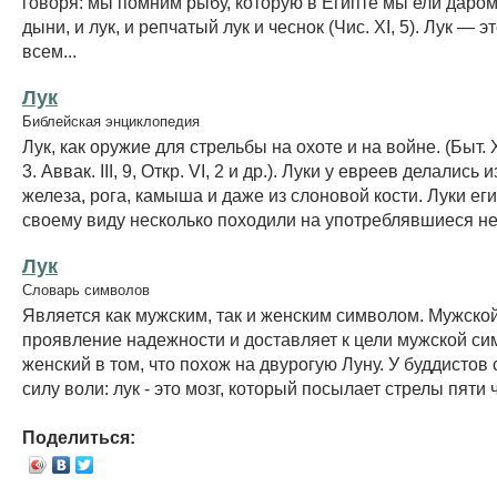
говоря: мы помним рыбу, которую в Египте мы ели даром
дыни, и лук, и репчатый лук и чеснок (Чис. XI, 5). Лук — 
всем...
Лук
Библейская энциклопедия
Лук, как оружие для стрельбы на охоте и на войне. (Быт. X
3. Аввак. III, 9, Откр. VI, 2 и др.). Луки у евреев делались 
железа, рога, камыша и даже из слоновой кости. Луки ег
своему виду несколько походили на употреблявшиеся нек
Лук
Словарь символов
Является как мужским, так и женским символом. Мужской 
проявление надежности и доставляет к цели мужской сим
женский в том, что похож на двурогую Луну. У буддистов
силу воли: лук - это мозг, который посылает стрелы пяти чу
Поделиться: