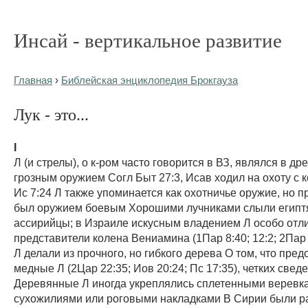
Инсай - вертикальное развитие
Главная
›
Библейская энциклопедия Брокгауза
Лук - это...
I
Л (и стрелы), о к-ром часто говорится в ВЗ, являлся в др
грозным оружием Согл Быт 27:3, Исав ходил на охоту с 
Ис 7:24 Л также упоминается как охотничье оружие, но п
был оружием боевым Хорошими лучниками слыли египт
ассирийцы; в Израиле искусным владением Л особо отл
представители колена Вениамина (1Пар 8:40; 12:2; 2Пар 1
Л делали из прочного, но гибкого дерева О том, что пре
медные Л (2Цар 22:35; Иов 20:24; Пс 17:35), четких свед
Деревянные Л иногда укреплялись сплетенными веревк
сухожилиями или роговыми накладками В Сирии были 