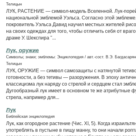
Телицын
ЛУК, РАСТЕНИЕ — символ-модель Вселенной. Лук-порей
национальной эмблемой Уэльса. Согласно этой эмблеме,
покровитель Уэльса Давид научил местных жителей рисо
на своих одеждах для того, чтобы отличить себя от враго
драме У. Шекспира "...
Лук, оружие
Символы; знаки; эмблемы: Энциклопедия / авт.-сост. В.Э. Багдасарян
Телицын
ЛУК, ОРУЖИЕ — символ самозащиты с натянутой тетив
готовности, а без тетивы — разоружения. В эпоху античн
классицизма лук наряду со стрелой и сердцем стал эмбл
Дугообразный лук имеет в основном те же атрибутные фу
стрела, например для...
Лук
Библейская энциклопедия
Лук, как огородное растение (Чис. XI, 5). Когда израильт
употреблять в пустыне в пищу манну, то они начали ропт